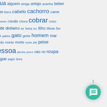
ua
alguem
amigo
beber
aranha
amiga
cachorro
cabelo
ho
carne
boca
cobrar
cavalo
chuva
corpo
mento
te
dinheiro
filho
festa
filhote
flor
ex
fez
gato
homem
mar
o
gente
galinha
peixe
morte
ido
monte
pai
nome
essoa
roupa
rato
rio
piscina
porco
gue
sapo
terra
1