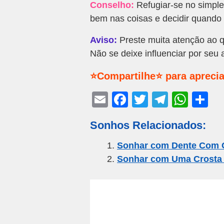
Conselho:
Refugiar-se no simple
bem nas coisas e decidir quando 
Aviso:
Preste muita atenção ao q
Não se deixe influenciar por seu 
⭐Compartilhe⭐ para aprecia
E
F
T
T
W
S
m
a
wi
el
h
h
Sonhos Relacionados:
ail
c
tt
e
at
ar
e
er
gr
s
e
Sonhar com Dente Com 
Sonhar com Uma Crosta 
b
a
A
o
m
p
o
p
k