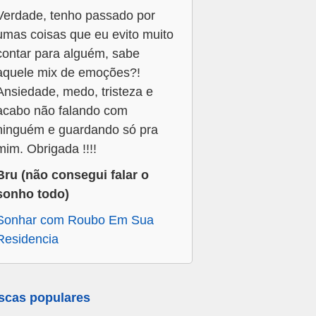
Verdade, tenho passado por
umas coisas que eu evito muito
contar para alguém, sabe
aquele mix de emoções?!
Ansiedade, medo, tristeza e
acabo não falando com
ninguém e guardando só pra
mim. Obrigada !!!!
Bru (não consegui falar o
sonho todo)
Sonhar com Roubo Em Sua
Residencia
scas populares