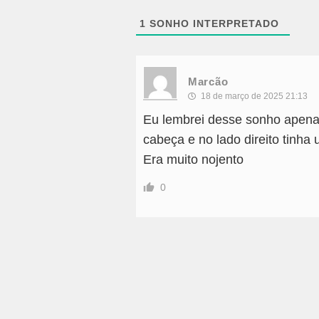
1
SONHO INTERPRETADO
Marcão
18 de março de 2025 21:13
Eu lembrei desse sonho apenas
cabeça e no lado direito tinh
Era muito nojento
0