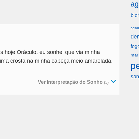
ag
bic
casa
den
fog
 hoje Oráculo, eu sonhei que via minha
mar
a uma crosta na minha cabeça meio amarelada.
p
san
Ver Interpretação do Sonho
(3)