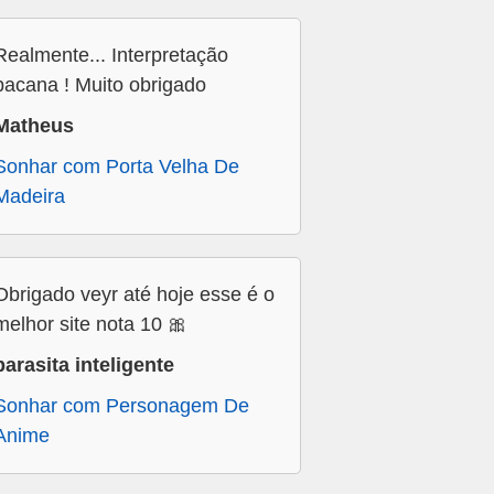
Realmente... Interpretação
bacana ! Muito obrigado
Matheus
Sonhar com Porta Velha De
Madeira
Obrigado veyr até hoje esse é o
melhor site nota 10 🎀
parasita inteligente
Sonhar com Personagem De
Anime