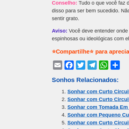
Conselho:
Tudo o que você faz di
disso para ser bem sucedido. Nã
sentir grato.
Aviso:
Você deve entender onde 
espinhosas ou ideológicas com el
⭐Compartilhe⭐ para aprecia
E
F
T
T
W
S
m
a
wi
el
h
h
Sonhos Relacionados:
ail
c
tt
e
at
ar
e
er
gr
s
e
Sonhar com Curto Circui
Sonhar com Curto Circuit
b
a
A
Sonhar com Tomada Em C
o
m
p
Sonhar com Pequeno Cur
o
p
Sonhar com Curto Circu