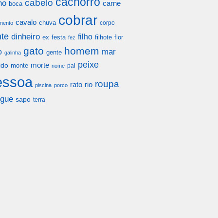
cachorro
cabelo
ho
carne
boca
cobrar
cavalo
chuva
corpo
mento
te
dinheiro
filho
festa
filhote
flor
ex
fez
gato
homem
mar
o
gente
galinha
peixe
morte
ido
monte
pai
nome
essoa
roupa
rato
rio
piscina
porco
gue
sapo
terra