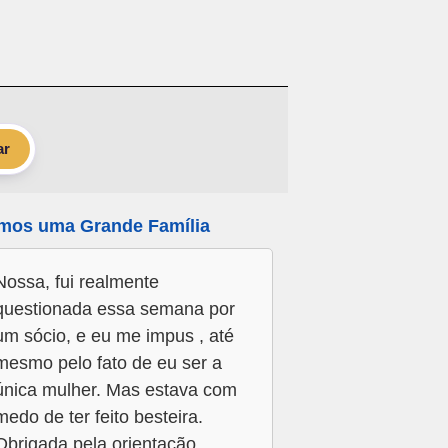
ar
mos uma Grande Família
Nossa, fui realmente
questionada essa semana por
um sócio, e eu me impus , até
mesmo pelo fato de eu ser a
única mulher. Mas estava com
medo de ter feito besteira.
Obrigada pela orientação