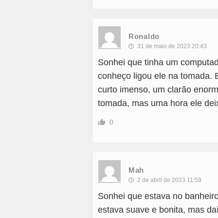
Ronaldo
31 de maio de 2023 20:43
Sonhei que tinha um computad
conheço ligou ele na tomada.
curto imenso, um clarão enorm
tomada, mas uma hora ele deix
0
Mah
2 de abril de 2023 11:59
Sonhei que estava no banheiro
estava suave e bonita, mas daí