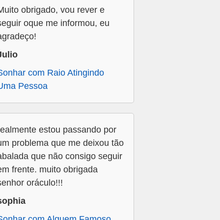
Muito obrigado, vou rever e
seguir oque me informou, eu
agradeço!
Julio
Sonhar com Raio Atingindo
Uma Pessoa
realmente estou passando por
um problema que me deixou tão
abalada que não consigo seguir
em frente. muito obrigada
senhor oráculo!!!
sophia
Sonhar com Alguem Famoso