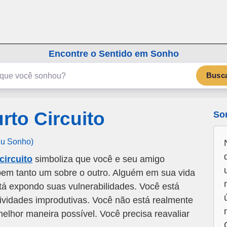
emSonho.com
Os sonhos significam mais
Encontre o Sentido em Sonho
Busc
to Circuito
So
eu Sonho)
circuito
simboliza que você e seu amigo
bem tanto um sobre o outro. Alguém em sua vida
tá expondo suas vulnerabilidades. Você está
ividades improdutivas. Você não está realmente
lhor maneira possível. Você precisa reavaliar