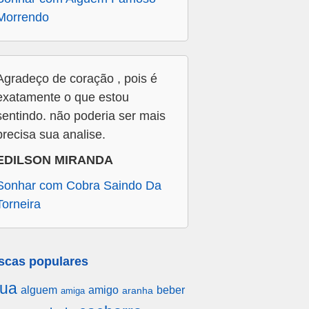
Morrendo
Agradeço de coração , pois é
exatamente o que estou
sentindo. não poderia ser mais
precisa sua analise.
EDILSON MIRANDA
Sonhar com Cobra Saindo Da
Torneira
scas populares
ua
alguem
amigo
beber
aranha
amiga