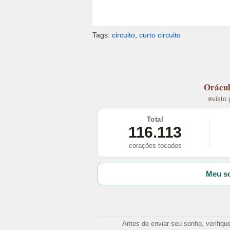
Tags:
circuito
,
curto circuito
Orácu
visto
Total
116.113
corações tocados
Meu so
Antes de enviar seu sonho, verifiqu