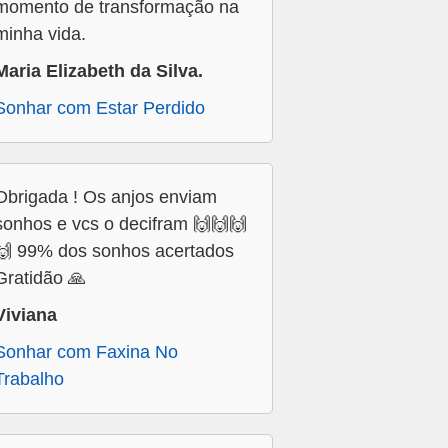
momento de transformação na
minha vida.
Maria Elizabeth da Silva.
Sonhar com Estar Perdido
Obrigada ! Os anjos enviam
sonhos e vcs o decifram 🙌🙌🙌
🙌 99% dos sonhos acertados
Gratidão 🙏
Viviana
Sonhar com Faxina No
Trabalho