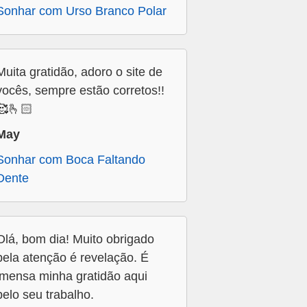
Sonhar com Urso Branco Polar
Muita gratidão, adoro o site de
vocês, sempre estão corretos!!
🥰🫰🏻
May
Sonhar com Boca Faltando
Dente
Olá, bom dia! Muito obrigado
pela atenção é revelação. É
imensa minha gratidão aqui
pelo seu trabalho.