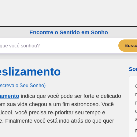
emSonho.com
Os sonhos significam mais
Encontre o Sentido em Sonho
Busc
slizamento
So
Escreva o Seu Sonho)
zamento
indica que você pode ser forte e delicado
m sua vida chegou a um fim estrondoso. Você
cool. Você precisa re-prioritar seu tempo e
e. Finalmente você está indo atrás do que quer