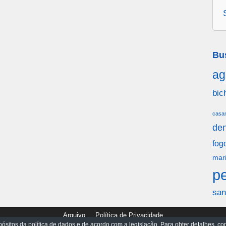
Bu
ag
bic
casa
den
fog
mar
p
san
Arquivo
Política de Privacidade
ósitos da política de dados e de acordo com a legislação. Para obter detalhes, con