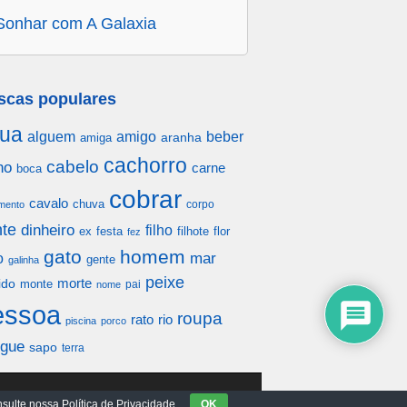
Sonhar com A Galaxia
scas populares
ua
alguem
amigo
beber
aranha
amiga
cachorro
cabelo
ho
carne
boca
cobrar
cavalo
chuva
corpo
mento
te
dinheiro
filho
festa
filhote
flor
ex
fez
gato
homem
mar
o
gente
galinha
peixe
morte
ido
monte
pai
nome
essoa
roupa
rato
rio
piscina
porco
gue
sapo
terra
sulte nossa Política de Privacidade.
OK