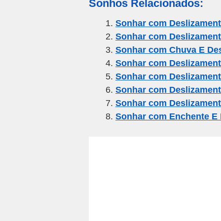
Sonhos Relacionados:
ail
c
tt
e
at
ar
e
er
gr
s
e
Sonhar com Deslizamen
Sonhar com Deslizament
b
a
A
Sonhar com Chuva E Des
o
m
p
Sonhar com Deslizament
o
p
Sonhar com Deslizament
k
Sonhar com Deslizament
Sonhar com Deslizament
Sonhar com Enchente E 