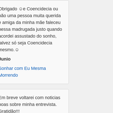
Obrigado ☺️e Coencidecia ou
não uma pessoa muita querida
e amiga da minha mãe faleceu
nessa madrugada justo quando
acordei assustado do sonho,
talvez só seja Coencidecia
mesmo.☺️
Junio
Sonhar com Eu Mesma
Morrendo
Em breve voltarei com noticias
boas sobre minha entrevista.
Gratidão!!!