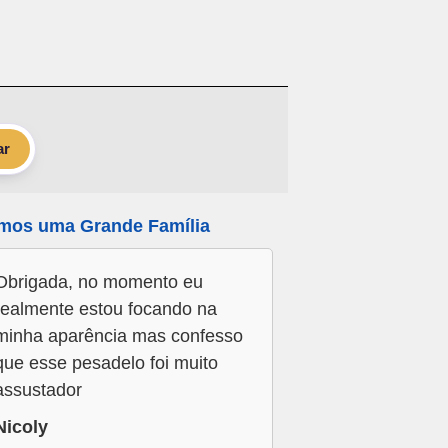
ar
mos uma Grande Família
Obrigada, no momento eu
realmente estou focando na
minha aparência mas confesso
que esse pesadelo foi muito
assustador
Nicoly