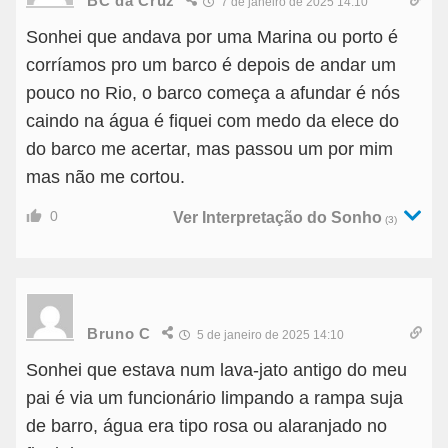
BC da Cruz
7 de janeiro de 2025 14:10
Sonhei que andava por uma Marina ou porto é
corríamos pro um barco é depois de andar um
pouco no Rio, o barco começa a afundar é nós
caindo na água é fiquei com medo da elece do
do barco me acertar, mas passou um por mim
mas não me cortou.
0
Ver Interpretação do Sonho
(3)
Bruno C
5 de janeiro de 2025 14:10
Sonhei que estava num lava-jato antigo do meu
pai é via um funcionário limpando a rampa suja
de barro, água era tipo rosa ou alaranjado no