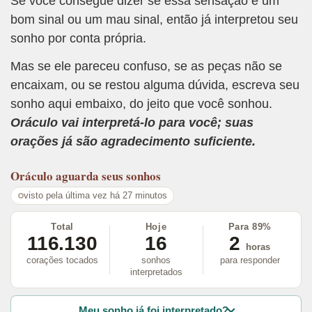
Se você consegue dizer se essa sensação é um
bom sinal ou um mau sinal, então já interpretou seu
sonho por conta própria.
Mas se ele pareceu confuso, se as peças não se
encaixam, ou se restou alguma dúvida, escreva seu
sonho aqui embaixo, do jeito que você sonhou.
Oráculo vai interpretá-lo para você; suas
orações já são agradecimento suficiente.
Oráculo
aguarda seus sonhos
visto pela última vez há 27 minutos
Total
Hoje
Para 89%
116.130
16
2
horas
corações tocados
sonhos
para responder
interpretados
Meu sonho já foi interpretado?