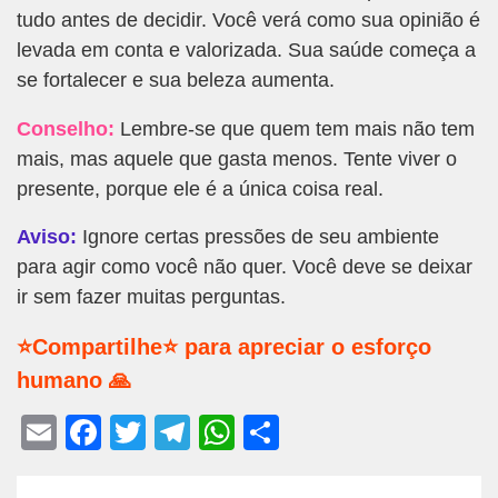
tudo antes de decidir. Você verá como sua opinião é
levada em conta e valorizada. Sua saúde começa a
se fortalecer e sua beleza aumenta.
Conselho:
Lembre-se que quem tem mais não tem
mais, mas aquele que gasta menos. Tente viver o
presente, porque ele é a única coisa real.
Aviso:
Ignore certas pressões de seu ambiente
para agir como você não quer. Você deve se deixar
ir sem fazer muitas perguntas.
⭐Compartilhe⭐ para apreciar o esforço
humano 🙏
E
F
T
T
W
S
m
a
wi
el
h
h