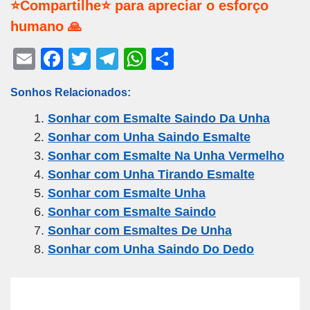
⭐Compartilhe⭐ para apreciar o esforço
humano 🙏
E
F
T
T
W
S
m
a
wi
el
h
h
Sonhos Relacionados:
ail
c
tt
e
at
ar
Sonhar com Esmalte Saindo Da Unha
e
er
gr
s
e
Sonhar com Unha Saindo Esmalte
b
a
A
Sonhar com Esmalte Na Unha Vermelho
o
m
p
Sonhar com Unha Tirando Esmalte
o
p
Sonhar com Esmalte Unha
k
Sonhar com Esmalte Saindo
Sonhar com Esmaltes De Unha
Sonhar com Unha Saindo Do Dedo