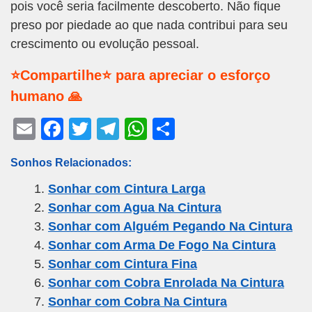
pois você seria facilmente descoberto. Não fique
preso por piedade ao que nada contribui para seu
crescimento ou evolução pessoal.
⭐Compartilhe⭐ para apreciar o esforço
humano 🙏
E
F
T
T
W
S
m
a
wi
el
h
h
Sonhos Relacionados:
ail
c
tt
e
at
ar
Sonhar com Cintura Larga
e
er
gr
s
e
Sonhar com Agua Na Cintura
b
a
A
Sonhar com Alguém Pegando Na Cintura
o
m
p
Sonhar com Arma De Fogo Na Cintura
o
p
Sonhar com Cintura Fina
k
Sonhar com Cobra Enrolada Na Cintura
Sonhar com Cobra Na Cintura