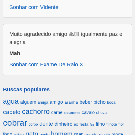
Sonhar com Vidente
Muito agradecido amigo 🙏🏻 igualmente paz e
alegria
Mah
Sonhar com Exame De Raio X
Buscas populares
agua
alguem
amigo
beber
bicho
aranha
amiga
boca
cachorro
cabelo
carne
cavalo
chuva
casamento
cobrar
dente
dinheiro
filho
festa
filhote
flor
corpo
ex
fez
gato
homem
mar
fogo
morte
gente
marido
monte
galinha