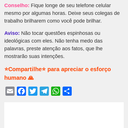
Conselho:
Fique longe de seu telefone celular
mesmo por algumas horas. Deixe seus colegas de
trabalho brilharem como você pode brilhar.
Aviso:
Não tocar questões espinhosas ou
ideológicas com eles. Não tenha medo das
palavras, preste atenção aos fatos, que lhe
mostrarão suas intenções.
⭐Compartilhe⭐ para apreciar o esforço
humano 🙏
E
F
T
T
W
S
m
a
wi
el
h
h
ail
c
tt
e
at
ar
e
er
gr
s
e
b
a
A