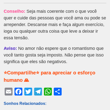
Conselho:
Seja mais coerente com o que você
quer e cuide das pessoas que você ama ou pode se
arrepender. Descanse mais e faça algum exercício,
ioga ou qualquer outra coisa que leve a deixar ir
essa tensão.
Aviso:
No amor não espere que o romantismo que
você tanto gosta seja imposto. Não pense que isso
significa que eles são negativos.
⭐Compartilhe⭐ para apreciar o esforço
humano 🙏
E
F
T
T
W
S
m
a
wi
el
h
h
Sonhos Relacionados:
ail
c
tt
e
at
ar