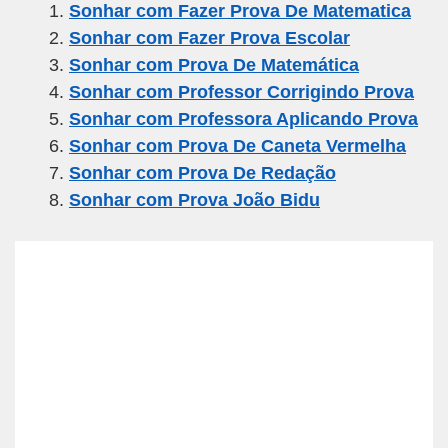
Sonhar com Fazer Prova De Matematica
e
er
gr
s
e
Sonhar com Fazer Prova Escolar
b
a
A
Sonhar com Prova De Matemática
o
m
p
Sonhar com Professor Corrigindo Prova
o
p
Sonhar com Professora Aplicando Prova
k
Sonhar com Prova De Caneta Vermelha
Sonhar com Prova De Redação
Sonhar com Prova João Bidu