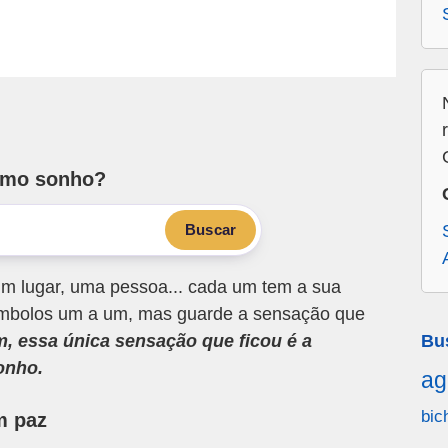
smo sonho?
Buscar
m lugar, uma pessoa... cada um tem a sua
 símbolos um a um, mas guarde a sensação que
m, essa única sensação que ficou é a
Bu
onho.
ag
bic
m paz