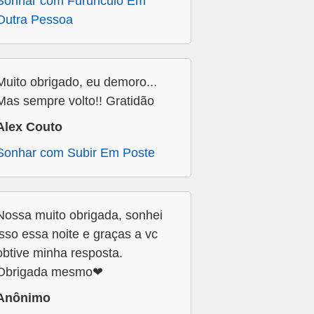
Sonhar com Furúnculo Em
Outra Pessoa
Muito obrigado, eu demoro...
Mas sempre volto!! Gratidão
Alex Couto
Sonhar com Subir Em Poste
Nossa muito obrigada, sonhei
isso essa noite e graças a vc
obtive minha resposta.
Obrigada mesmo❤
Anônimo