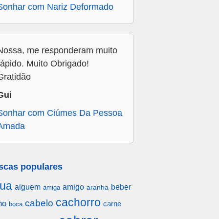
Sonhar com Nariz Deformado
Nossa, me responderam muito
rápido. Muito Obrigado!
Gratidão
Gui
Sonhar com Ciúmes Da Pessoa
Amada
scas populares
ua
alguem
amigo
beber
aranha
amiga
cachorro
cabelo
ho
carne
boca