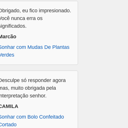
Obrigado, eu fico impresionado.
Você nunca erra os
significados.
Marcão
Sonhar com Mudas De Plantas
Verdes
Desculpe só responder agora
mas, muito obrigada pela
interpretação senhor.
CAMILA
Sonhar com Bolo Confeitado
Cortado