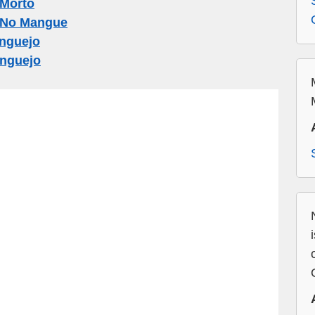
 Morto
 No Mangue
nguejo
nguejo