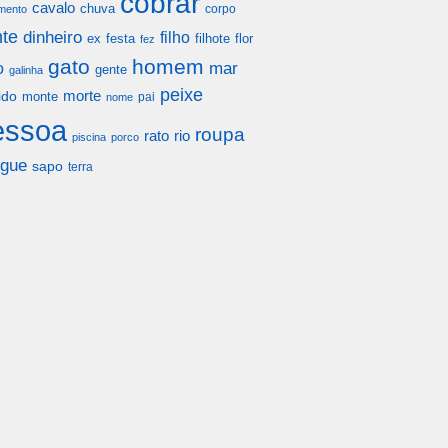
cobrar
cavalo
chuva
corpo
mento
te
dinheiro
filho
festa
filhote
flor
ex
fez
gato
homem
mar
o
gente
galinha
peixe
morte
ido
monte
pai
nome
essoa
roupa
rato
rio
piscina
porco
gue
sapo
terra