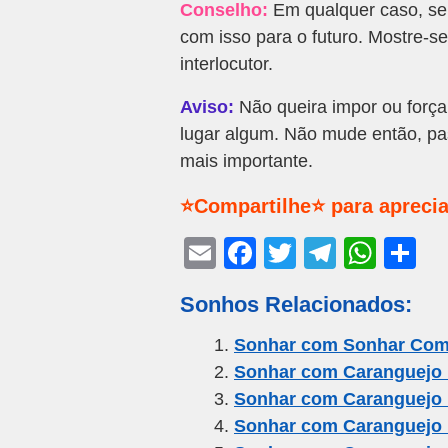
Conselho:
Em qualquer caso, se 
com isso para o futuro. Mostre-s
interlocutor.
Aviso:
Não queira impor ou força
lugar algum. Não mude então, pas
mais importante.
⭐Compartilhe⭐ para aprecia
E
F
T
T
W
S
m
a
wi
el
h
h
Sonhos Relacionados:
ail
c
tt
e
at
ar
e
er
gr
s
e
Sonhar com Sonhar Com
Sonhar com Caranguejo 
b
a
A
Sonhar com Caranguejo
o
m
p
Sonhar com Caranguejo
o
p