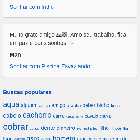
Sonhar com Indio
Muito grato amigo 🙏🏼. Amo seu trabalho, fica
em paz e bons sonhos. ✨
Mah
Sonhar com Piscina Esvaziando
Buscas populares
agua
alguem
amigo
beber
bicho
aranha
amiga
boca
cachorro
cabelo
carne
cavalo
chuva
casamento
cobrar
dente
dinheiro
filho
festa
filhote
flor
corpo
ex
fez
gato
homem
mar
fogo
morte
gente
marido
monte
galinha