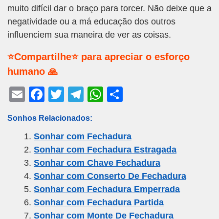
muito difícil dar o braço para torcer. Não deixe que a
negatividade ou a má educação dos outros
influenciem sua maneira de ver as coisas.
⭐Compartilhe⭐ para apreciar o esforço
humano 🙏
E
F
T
T
W
S
m
a
wi
el
h
h
Sonhos Relacionados:
ail
c
tt
e
at
ar
Sonhar com Fechadura
e
er
gr
s
e
Sonhar com Fechadura Estragada
b
a
A
Sonhar com Chave Fechadura
o
m
p
Sonhar com Conserto De Fechadura
o
p
Sonhar com Fechadura Emperrada
k
Sonhar com Fechadura Partida
Sonhar com Monte De Fechadura