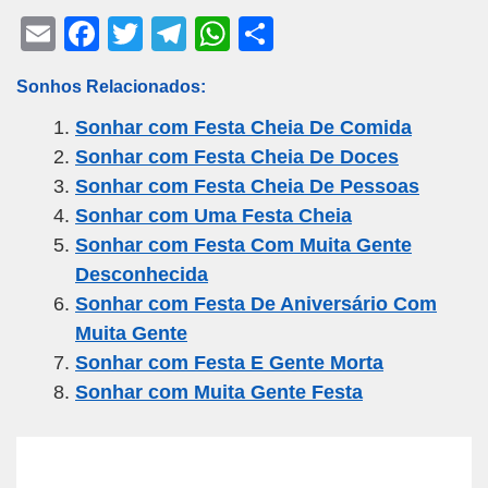
E
F
T
T
W
S
m
a
wi
el
h
h
Sonhos Relacionados:
ail
c
tt
e
at
ar
Sonhar com Festa Cheia De Comida
e
er
gr
s
e
Sonhar com Festa Cheia De Doces
b
a
A
Sonhar com Festa Cheia De Pessoas
o
m
p
Sonhar com Uma Festa Cheia
o
p
Sonhar com Festa Com Muita Gente
k
Desconhecida
Sonhar com Festa De Aniversário Com
Muita Gente
Sonhar com Festa E Gente Morta
Sonhar com Muita Gente Festa