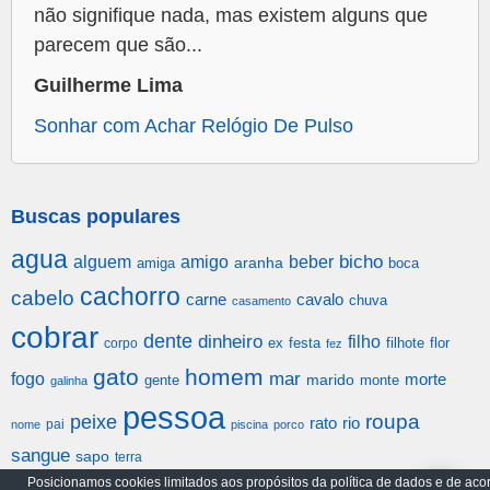
não signifique nada, mas existem alguns que
parecem que são...
Guilherme Lima
Sonhar com Achar Relógio De Pulso
Buscas populares
agua
alguem
amigo
beber
bicho
aranha
amiga
boca
cachorro
cabelo
carne
cavalo
chuva
casamento
cobrar
dente
dinheiro
filho
festa
filhote
flor
corpo
ex
fez
gato
homem
mar
fogo
morte
gente
marido
monte
galinha
pessoa
roupa
peixe
rato
rio
pai
nome
piscina
porco
sangue
sapo
terra
Posicionamos cookies limitados aos propósitos da política de dados e de aco