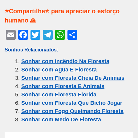
⭐Compartilhe⭐ para apreciar o esforço
humano 🙏
E
F
T
T
W
S
m
a
wi
el
h
h
Sonhos Relacionados:
ail
c
tt
e
at
ar
Sonhar com Incêndio Na Floresta
e
er
gr
s
e
Sonhar com Agua E Floresta
b
a
A
Sonhar com Floresta Cheia De Animais
o
m
p
Sonhar com Floresta E Animais
o
p
Sonhar com Floresta Florida
k
Sonhar com Floresta Que Bicho Jogar
Sonhar com Fogo Queimando Floresta
Sonhar com Medo De Floresta