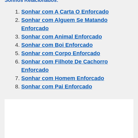
ail
c
tt
e
at
ar
Sonhar com A Carta O Enforcado
e
er
gr
s
e
Sonhar com Alguem Se Matando
b
a
A
Enforcado
o
m
p
Sonhar com Animal Enforcado
o
p
Sonhar com Boi Enforcado
k
Sonhar com Corpo Enforcado
Sonhar com Filhote De Cachorro
Enforcado
Sonhar com Homem Enforcado
Sonhar com Pai Enforcado