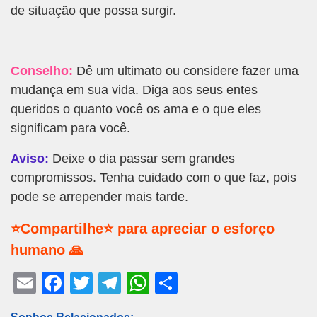
de situação que possa surgir.
Conselho:
Dê um ultimato ou considere fazer uma
mudança em sua vida. Diga aos seus entes
queridos o quanto você os ama e o que eles
significam para você.
Aviso:
Deixe o dia passar sem grandes
compromissos. Tenha cuidado com o que faz, pois
pode se arrepender mais tarde.
⭐Compartilhe⭐ para apreciar o esforço
humano 🙏
E
F
T
T
W
S
m
a
wi
el
h
h
Sonhos Relacionados: