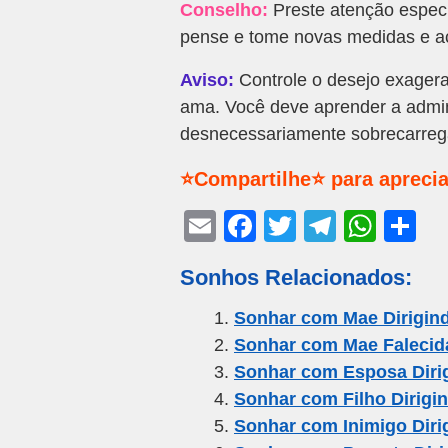
Conselho:
Preste atenção especi
pense e tome novas medidas e a
Aviso:
Controle o desejo exagera
ama. Você deve aprender a admin
desnecessariamente sobrecarreg
⭐Compartilhe⭐ para aprecia
E
F
T
T
W
S
m
a
wi
el
h
h
Sonhos Relacionados:
ail
c
tt
e
at
ar
e
er
gr
s
e
Sonhar com Mae Dirigin
Sonhar com Mae Falecida
b
a
A
Sonhar com Esposa Diri
o
m
p
Sonhar com Filho Dirigi
o
p
Sonhar com Inimigo Diri