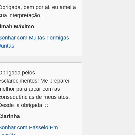
Obrigada, bem por ai, eu amei a
sua interpretação.
Ilmah Máximo
Sonhar com Muitas Formigas
Juntas
Obrigada pelos
esclarecimentos! Me preparei
melhor para arcar com as
consequências de meus atos.
Desde já obrigada ☺️
Clarinha
Sonhar com Passeio Em