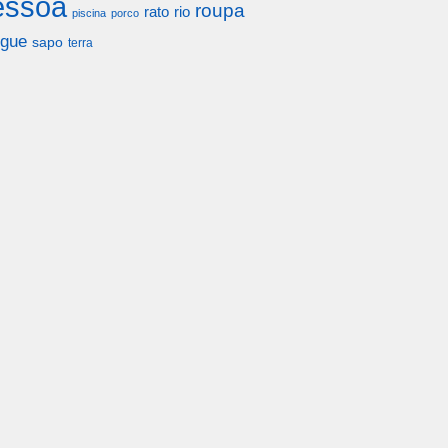
essoa
roupa
rato
rio
piscina
porco
gue
sapo
terra