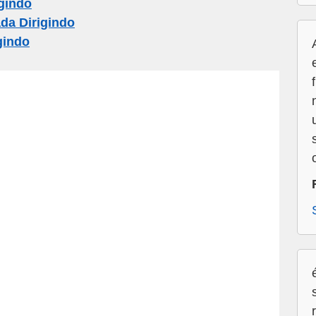
gindo
a Dirigindo
gindo