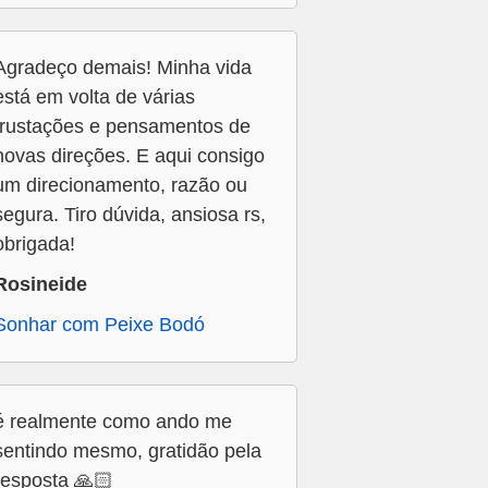
Agradeço demais! Minha vida
está em volta de várias
frustações e pensamentos de
novas direções. E aqui consigo
um direcionamento, razão ou
segura. Tiro dúvida, ansiosa rs,
obrigada!
Rosineide
Sonhar com Peixe Bodó
é realmente como ando me
sentindo mesmo, gratidão pela
resposta 🙏🏻