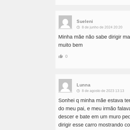
Sueleni
8 de junho de 2024 20:20
Minha mãe não sabe dirigir mas
muito bem
0
Lunna
8 de agosto de 2023 13:13
Sonhei q minha mãe estava ten
do meu pai, e meu irmão falav
descer e bate em um muro pequ
dirigir esse carro mostrando co