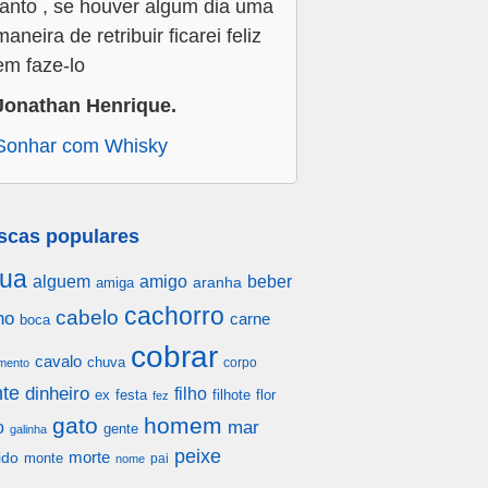
tanto , se houver algum dia uma
maneira de retribuir ficarei feliz
em faze-lo
Jonathan Henrique.
Sonhar com Whisky
scas populares
ua
alguem
amigo
beber
aranha
amiga
cachorro
cabelo
ho
carne
boca
cobrar
cavalo
chuva
corpo
mento
te
dinheiro
filho
festa
filhote
flor
ex
fez
gato
homem
mar
o
gente
galinha
peixe
morte
ido
monte
pai
nome