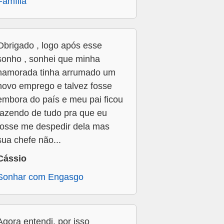
Família
Obrigado , logo após esse
sonho , sonhei que minha
namorada tinha arrumado um
novo emprego e talvez fosse
embora do país e meu pai ficou
fazendo de tudo pra que eu
fosse me despedir dela mas
sua chefe não...
Cássio
Sonhar com Engasgo
Agora entendi, por isso