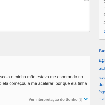
1000
Bu
ag
bic
6
escola e minha mãe estava me esperando no
casa
 ela começou a me acelerar lpor que ela tinha
den
ê
fog
mar
Ver Interpretação do Sonho
(1)