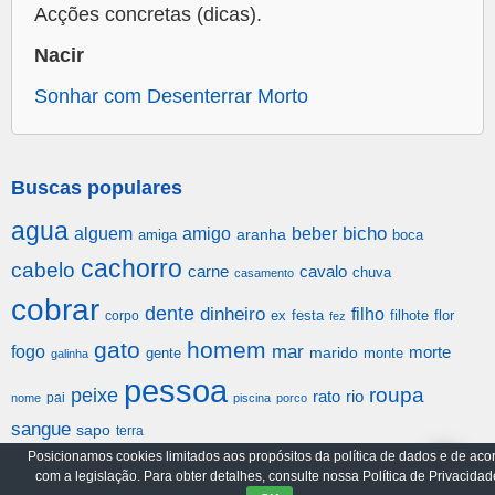
Acções concretas (dicas).
Nacir
Sonhar com Desenterrar Morto
Buscas populares
agua
alguem
amigo
beber
bicho
aranha
amiga
boca
cachorro
cabelo
carne
cavalo
chuva
casamento
cobrar
dente
dinheiro
filho
festa
filhote
flor
corpo
ex
fez
gato
homem
mar
fogo
morte
gente
marido
monte
galinha
pessoa
roupa
peixe
rato
rio
pai
nome
piscina
porco
sangue
sapo
terra
Posicionamos cookies limitados aos propósitos da política de dados e de aco
com a legislação. Para obter detalhes, consulte nossa Política de Privacidad
Arquivo
Política de Privacidade