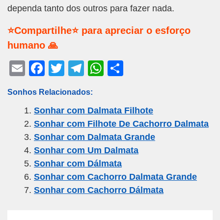
dependa tanto dos outros para fazer nada.
⭐Compartilhe⭐ para apreciar o esforço
humano 🙏
E
F
T
T
W
S
m
a
wi
el
h
h
Sonhos Relacionados:
ail
c
tt
e
at
ar
Sonhar com Dalmata Filhote
e
er
gr
s
e
Sonhar com Filhote De Cachorro Dalmata
b
a
A
Sonhar com Dalmata Grande
o
m
p
Sonhar com Um Dalmata
o
p
Sonhar com Dálmata
k
Sonhar com Cachorro Dalmata Grande
Sonhar com Cachorro Dálmata