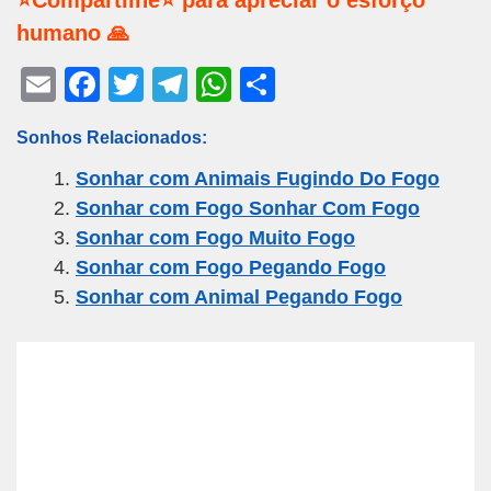
⭐Compartilhe⭐ para apreciar o esforço
humano 🙏
E
F
T
T
W
S
m
a
wi
el
h
h
Sonhos Relacionados:
ail
c
tt
e
at
ar
Sonhar com Animais Fugindo Do Fogo
e
er
gr
s
e
Sonhar com Fogo Sonhar Com Fogo
b
a
A
Sonhar com Fogo Muito Fogo
o
m
p
Sonhar com Fogo Pegando Fogo
o
p
Sonhar com Animal Pegando Fogo
k