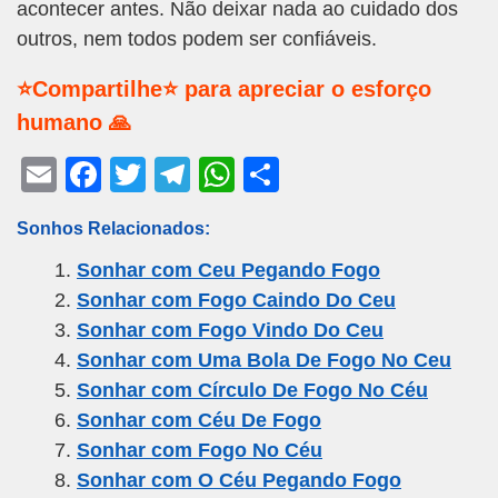
acontecer antes. Não deixar nada ao cuidado dos
outros, nem todos podem ser confiáveis.
⭐Compartilhe⭐ para apreciar o esforço
humano 🙏
E
F
T
T
W
S
m
a
wi
el
h
h
Sonhos Relacionados:
ail
c
tt
e
at
ar
Sonhar com Ceu Pegando Fogo
e
er
gr
s
e
Sonhar com Fogo Caindo Do Ceu
b
a
A
Sonhar com Fogo Vindo Do Ceu
o
m
p
Sonhar com Uma Bola De Fogo No Ceu
o
p
Sonhar com Círculo De Fogo No Céu
k
Sonhar com Céu De Fogo
Sonhar com Fogo No Céu
Sonhar com O Céu Pegando Fogo