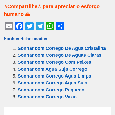
⭐Compartilhe⭐ para apreciar o esforço
humano 🙏
E
F
T
T
W
S
m
a
wi
el
h
h
Sonhos Relacionados:
ail
c
tt
e
at
ar
Sonhar com Corrego De Agua Cristalina
e
er
gr
s
e
Sonhar com Corrego De Aguas Claras
b
a
A
Sonhar com Corrego Com Peixes
o
m
p
Sonhar com Agua Suja Corrego
o
p
Sonhar com Corrego Agua Limpa
k
Sonhar com Corrego Agua Suja
Sonhar com Corrego Pequeno
Sonhar com Corrego Vazio