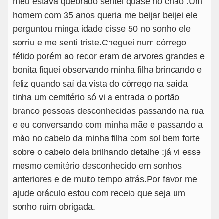
meu estava quebrado sentei quase no chào .Um
homem com 35 anos queria me beijar beijei ele
perguntou minga idade disse 50 no sonho ele
sorriu e me senti triste.Cheguei num córrego
fétido porém ao redor eram de arvores grandes e
bonita fiquei observando minha filha brincando e
feliz quando saí da vista do córrego na saída
tinha um cemitério só vi a entrada o portão
branco pessoas desconhecidas passando na rua
e eu conversando com minha mãe e passando a
mào no cabelo da minha filha com sol bem forte
sobre o cabelo dela brilhando detalhe :já vi esse
mesmo cemitério desconhecido em sonhos
anteriores e de muito tempo atrás.Por favor me
ajude oráculo estou com receio que seja um
sonho ruim obrigada.