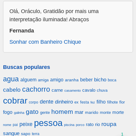
Olá, Oráculo, Gratidão por mais uma
interpretação iluminada! Abraços
Fernanda
Sonhar com Banheiro Chique
Buscas populares
agua
alguem
amigo
beber
bicho
aranha
amiga
boca
cachorro
cabelo
carne
cavalo
chuva
casamento
cobrar
dente
dinheiro
filho
festa
filhote
flor
corpo
ex
fez
gato
homem
mar
fogo
morte
gente
marido
monte
galinha
pessoa
roupa
peixe
rato
rio
pai
nome
piscina
porco
sangue
sapo
terra
1