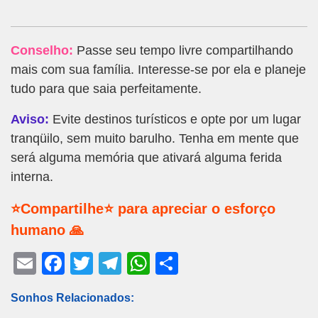
Conselho:
Passe seu tempo livre compartilhando
mais com sua família. Interesse-se por ela e planeje
tudo para que saia perfeitamente.
Aviso:
Evite destinos turísticos e opte por um lugar
tranqüilo, sem muito barulho. Tenha em mente que
será alguma memória que ativará alguma ferida
interna.
⭐Compartilhe⭐ para apreciar o esforço
humano 🙏
E
F
T
T
W
S
m
a
wi
el
h
h
Sonhos Relacionados:
ail
c
tt
e
at
ar