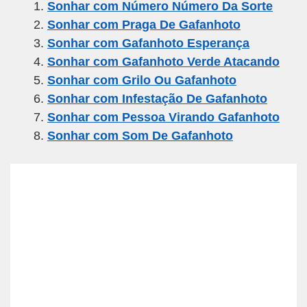
Sonhar com Número Número Da Sorte
e
er
gr
s
e
Sonhar com Praga De Gafanhoto
b
a
A
Sonhar com Gafanhoto Esperança
o
m
p
Sonhar com Gafanhoto Verde Atacando
o
p
Sonhar com Grilo Ou Gafanhoto
k
Sonhar com Infestação De Gafanhoto
Sonhar com Pessoa Virando Gafanhoto
Sonhar com Som De Gafanhoto