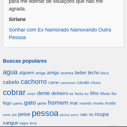
para me libertar de situações que não me
agrada.
Sirlane
Sonhar com Ex Namorado Namorando Outra
Pessoa
Buscas populares
agua
alguem
amigo
beber
bicho
aranha
amiga
boca
cachorro
cabelo
carne
cavalo
chuva
casamento
cobrar
dente
dinheiro
filho
festa
filhote
flor
corpo
ex
fez
gato
homem
mar
fogo
morte
gente
marido
monte
galinha
pessoa
roupa
peixe
rato
rio
pai
nome
piscina
porco
sangue
sapo
terra