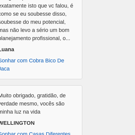
exatamente isto que vc falou, é
como se eu soubesse disso,
soubesse do meu potencial,
mas não levo a sério um bom
planejamento profissional, o...
Luana
Sonhar com Cobra Bico De
Jaca
Muito obrigado, gratidão, de
verdade mesmo, vocês são
minha luz na vida
WELLINGTON
Sonhar com Casas Diferentes