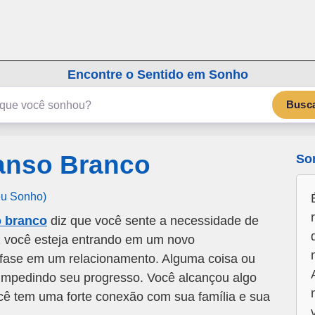
emSonho.com
Os sonhos significam mais
Encontre o Sentido em Sonho
Busc
anso Branco
So
eu Sonho)
 branco
diz que você sente a necessidade de
ez você esteja entrando em um novo
fase em um relacionamento. Alguma coisa ou
impedindo seu progresso. Você alcançou algo
cê tem uma forte conexão com sua família e sua