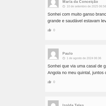
María da Conceição
10 de setembro de 2025 06:5
Sonhei com muito ganso branc
grande e saudável estavam l
0
Paulo
1 de agosto de 2024 06:36
Sonhei que via uma casal de g
Angola no meu quintal, juntos 
0
Izolda Teles