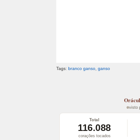
Tags:
branco ganso
,
ganso
Orácu
visto
Total
116.088
corações tocados