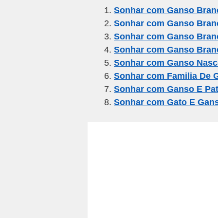
e
er
gr
s
e
Sonhar com Ganso Bran
Sonhar com Ganso Bran
b
a
A
Sonhar com Ganso Bran
o
m
p
Sonhar com Ganso Bran
o
p
Sonhar com Ganso Nas
k
Sonhar com Familia De 
Sonhar com Ganso E Pa
Sonhar com Gato E Gan