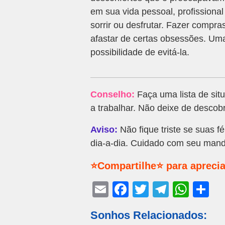
em sua vida pessoal, profissional
sorrir ou desfrutar. Fazer compr
afastar de certas obsessões. Um
possibilidade de evitá-la.
Conselho:
Faça uma lista de sit
a trabalhar. Não deixe de descobr
Aviso:
Não fique triste se suas f
dia-a-dia. Cuidado com seu mandão
⭐Compartilhe⭐ para aprecia
E
F
T
T
W
S
m
a
wi
el
h
h
Sonhos Relacionados:
ail
c
tt
e
at
ar