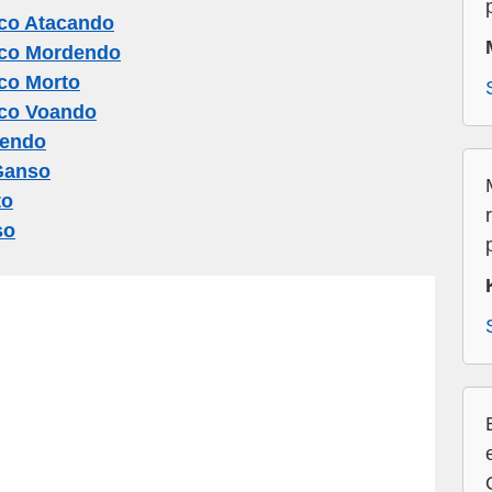
co Atacando
co Mordendo
co Morto
co Voando
cendo
Ganso
to
so