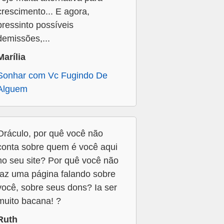
crescimento... E agora,
pressinto possíveis
demissões,...
Marília
Sonhar com Vc Fugindo De
Alguem
Oráculo, por quê você não
conta sobre quem é você aqui
no seu site? Por quê você não
faz uma página falando sobre
você, sobre seus dons? Ia ser
muito bacana! ?
Ruth