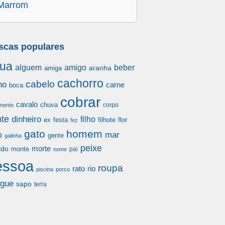
Marrom
scas populares
ua
alguem
amigo
beber
aranha
amiga
cachorro
cabelo
ho
carne
boca
cobrar
cavalo
chuva
corpo
mento
te
dinheiro
filho
festa
filhote
flor
ex
fez
gato
homem
mar
o
gente
galinha
peixe
morte
ido
monte
pai
nome
essoa
roupa
rato
rio
piscina
porco
gue
sapo
terra