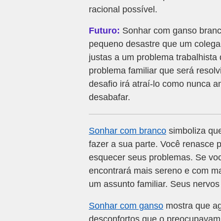
racional possível.
Futuro:
Sonhar com ganso branco
pequeno desastre que um colega c
justas a um problema trabalhist
problema familiar que será resol
desafio irá atraí-lo como nunca a
desabafar.
Sonhar com branco
simboliza que
fazer a sua parte. Você renasce
esquecer seus problemas. Se você
encontrará mais sereno e com mai
um assunto familiar. Seus nervos
Sonhar com ganso
mostra que ag
desconfortos que o preocupavam 