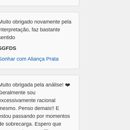
Muito obrigado novamente pela
interpretação, faz bastante
sentido
SGFDS
Sonhar com Aliança Prata
Muito obrigada pela análise! ❤️
Geralmente sou
excessivamente racional
mesmo. Penso demais!! E
estou passando por momentos
de sobrecarga. Espero que