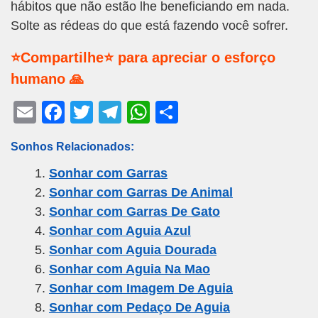
hábitos que não estão lhe beneficiando em nada.
Solte as rédeas do que está fazendo você sofrer.
⭐Compartilhe⭐ para apreciar o esforço
humano 🙏
E
F
T
T
W
S
m
a
wi
el
h
h
Sonhos Relacionados:
ail
c
tt
e
at
ar
Sonhar com Garras
e
er
gr
s
e
Sonhar com Garras De Animal
b
a
A
Sonhar com Garras De Gato
o
m
p
Sonhar com Aguia Azul
o
p
Sonhar com Aguia Dourada
k
Sonhar com Aguia Na Mao
Sonhar com Imagem De Aguia
Sonhar com Pedaço De Aguia