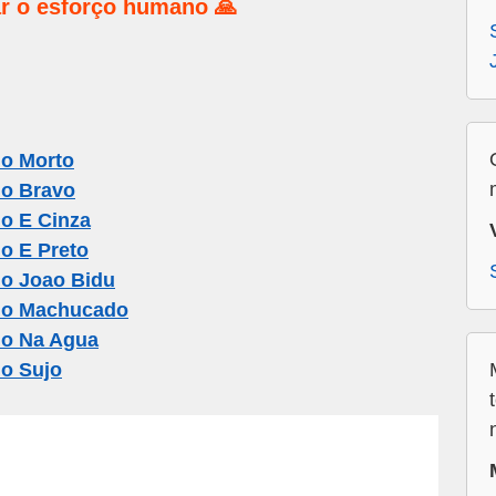
r o esforço humano 🙏
o Morto
o Bravo
o E Cinza
o E Preto
o Joao Bidu
lo Machucado
lo Na Agua
o Sujo