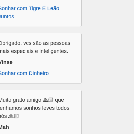
Sonhar com Tigre E Leão
Juntos
Obrigado, vcs são as pessoas
mais especiais e inteligentes.
Vinse
Sonhar com Dinheiro
Muito grato amigo 🙏🏻 que
tenhamos sonhos leves todos
nós 🙏🏻
Mah