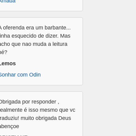
Amada
A oferenda era um barbante...
tinha esquecido de dizer. Mas
acho que nao muda a leitura
né?
Lemos
Sonhar com Odin
Obrigada por responder ,
realmente é isso mesmo que vc
traduziu! muito obrigada Deus
abençoe