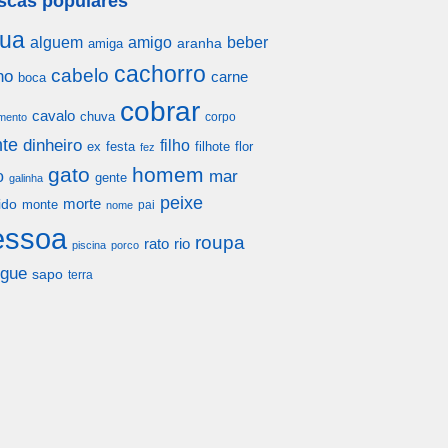
scas populares
ua
alguem
amigo
beber
aranha
amiga
cachorro
cabelo
ho
carne
boca
cobrar
cavalo
chuva
corpo
mento
te
dinheiro
filho
festa
filhote
flor
ex
fez
gato
homem
mar
o
gente
galinha
peixe
morte
ido
monte
pai
nome
essoa
roupa
rato
rio
piscina
porco
gue
sapo
terra