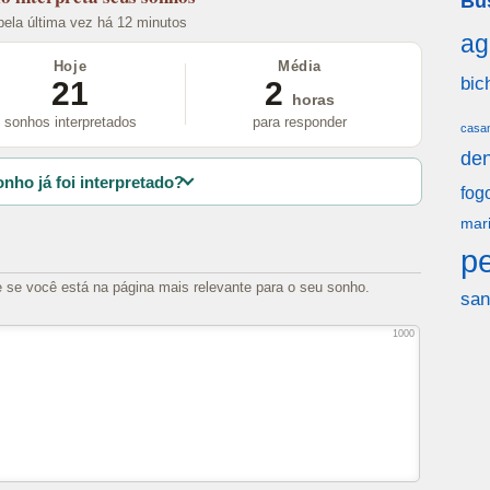
Bu
 pela última vez há 12 minutos
ag
Hoje
Média
bic
21
2
horas
sonhos interpretados
para responder
casa
den
nho já foi interpretado?
fog
mar
p
e se você está na página mais relevante para o seu sonho.
san
1000