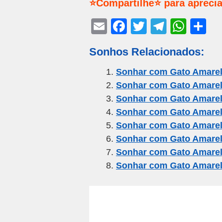
⭐Compartilhe⭐ para aprecia
E
F
T
T
W
S
m
a
wi
el
h
h
Sonhos Relacionados:
ail
c
tt
e
at
ar
e
er
gr
s
e
Sonhar com Gato Amarel
Sonhar com Gato Amarel
b
a
A
Sonhar com Gato Amarel
o
m
p
Sonhar com Gato Amarel
o
p
Sonhar com Gato Amarel
k
Sonhar com Gato Amare
Sonhar com Gato Amare
Sonhar com Gato Amarel