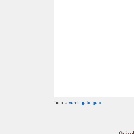
Tags:
amarelo gato
,
gato
Orácu