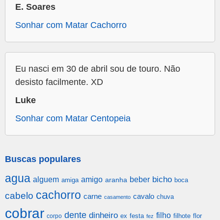
E. Soares
Sonhar com Matar Cachorro
Eu nasci em 30 de abril sou de touro. Não
desisto facilmente. XD
Luke
Sonhar com Matar Centopeia
Buscas populares
agua
alguem
amigo
beber
bicho
aranha
amiga
boca
cachorro
cabelo
carne
cavalo
chuva
casamento
cobrar
dente
dinheiro
filho
festa
filhote
flor
corpo
ex
fez