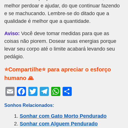
melhor perdoar e ajudar, do que continuar fazendo
e se machucando. Lembre-se do ditado que a
qualidade é melhor que a quantidade.
Aviso:
Você deve tomar medidas para que as
coisas não piorem. Dosear suas energias porque
levar seu corpo até o limite acabará levando seu
pedágio.
⭐Compartilhe⭐ para apreciar o esforço
humano 🙏
E
F
T
T
W
S
m
a
wi
el
h
h
Sonhos Relacionados:
ail
c
tt
e
at
ar
Sonhar com Gato Morto Pendurado
e
er
gr
s
e
Sonhar com Alguem Pendurado
b
a
A