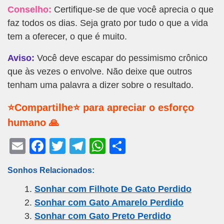
Conselho:
Certifique-se de que você aprecia o que
faz todos os dias. Seja grato por tudo o que a vida
tem a oferecer, o que é muito.
Aviso:
Você deve escapar do pessimismo crônico
que às vezes o envolve. Não deixe que outros
tenham uma palavra a dizer sobre o resultado.
⭐Compartilhe⭐ para apreciar o esforço
humano 🙏
E
F
T
T
W
S
m
a
wi
el
h
h
Sonhos Relacionados:
ail
c
tt
e
at
ar
Sonhar com Filhote De Gato Perdido
e
er
gr
s
e
Sonhar com Gato Amarelo Perdido
b
a
A
Sonhar com Gato Preto Perdido