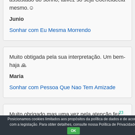
mesmo.☺️
Junio
Sonhar com Eu Mesma Morrendo
Muito obtigada pela sua interpretação. Um bem-
haja 🙏
Maria
Sonhar com Pessoa Que Nao Tem Amizade
23
Muito obrigado mas uma vez pela atenção fez
Posicionamos cookies limitados aos propósitos da política de dados e de aco
sentido o que disse ..
com a legislação. Para obter detalhes, consulte nossa Política de Privacidad
OK
Enilson