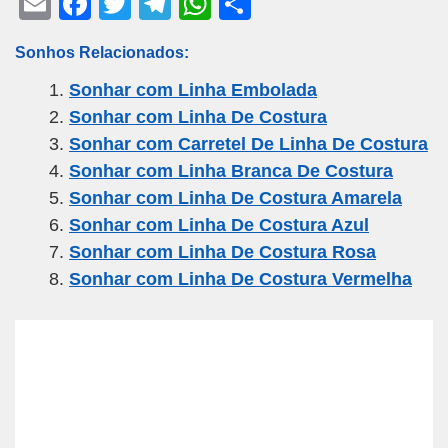
E
F
T
T
W
S
m
a
wi
el
h
h
Sonhos Relacionados:
ail
c
tt
e
at
ar
Sonhar com Linha Embolada
e
er
gr
s
e
Sonhar com Linha De Costura
b
a
A
Sonhar com Carretel De Linha De Costura
o
m
p
Sonhar com Linha Branca De Costura
o
p
Sonhar com Linha De Costura Amarela
k
Sonhar com Linha De Costura Azul
Sonhar com Linha De Costura Rosa
Sonhar com Linha De Costura Vermelha