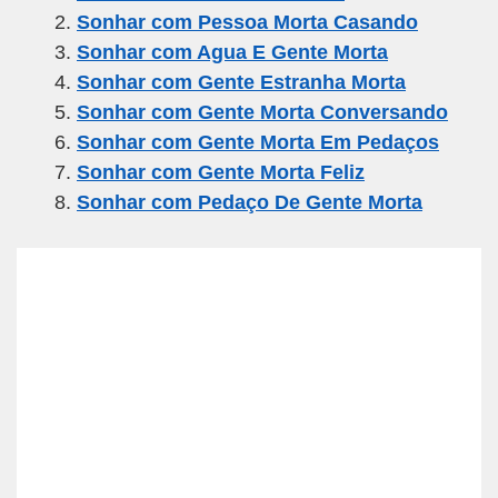
e
er
gr
s
e
Sonhar com Pessoa Morta Casando
b
a
A
Sonhar com Agua E Gente Morta
o
m
p
Sonhar com Gente Estranha Morta
o
p
Sonhar com Gente Morta Conversando
k
Sonhar com Gente Morta Em Pedaços
Sonhar com Gente Morta Feliz
Sonhar com Pedaço De Gente Morta