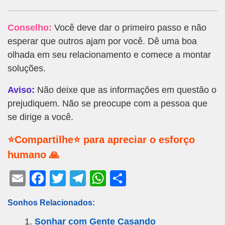
Conselho:
Você deve dar o primeiro passo e não
esperar que outros ajam por você. Dê uma boa
olhada em seu relacionamento e comece a montar
soluções.
Aviso:
Não deixe que as informações em questão o
prejudiquem. Não se preocupe com a pessoa que
se dirige a você.
⭐Compartilhe⭐ para apreciar o esforço
humano 🙏
E
F
T
T
W
S
m
a
wi
el
h
h
Sonhos Relacionados:
ail
c
tt
e
at
ar
Sonhar com Gente Casando