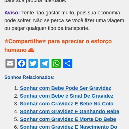
para sua própria liberdade.
Aviso:
Tente não gastar muito, pois sua economia
pode sofrer. Não se perca se você fizer uma viagem
ou pegar qualquer tipo de transporte.
⭐Compartilhe⭐ para apreciar o esforço
humano 🙏
E
F
T
T
W
S
m
a
wi
el
h
h
Sonhos Relacionados:
ail
c
tt
e
at
ar
Sonhar com Bebe Pode Ser Gravidez
e
er
gr
s
e
Sonhar com Bebe é Sinal De Gravidez
b
a
A
Sonhar com Gravidez E Bebe No Colo
o
m
p
Sonhar com Gravidez E Ganhando Bebe
o
p
Sonhar com Gravidez E Morte Do Bebe
k
Sonhar com Gravidez E Nascimento Do