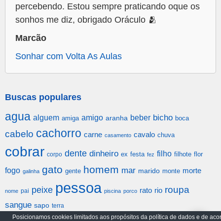
percebendo. Estou sempre praticando oque os
sonhos me diz, obrigado Oráculo 🫂
Marcão
Sonhar com Volta As Aulas
Buscas populares
agua
alguem
amigo
beber
bicho
aranha
amiga
boca
cachorro
cabelo
carne
cavalo
chuva
casamento
cobrar
dente
dinheiro
filho
festa
filhote
flor
corpo
ex
fez
gato
homem
mar
fogo
morte
gente
marido
monte
galinha
pessoa
roupa
peixe
rato
rio
pai
nome
piscina
porco
sangue
sapo
terra
Posicionamos cookies limitados aos propósitos da política de dados e de aco