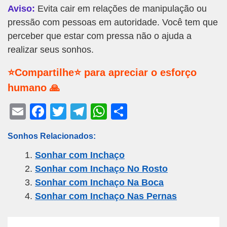
Aviso:
Evita cair em relações de manipulação ou
pressão com pessoas em autoridade. Você tem que
perceber que estar com pressa não o ajuda a
realizar seus sonhos.
⭐Compartilhe⭐ para apreciar o esforço
humano 🙏
E
F
T
T
W
S
m
a
wi
el
h
h
Sonhos Relacionados:
ail
c
tt
e
at
ar
Sonhar com Inchaço
e
er
gr
s
e
Sonhar com Inchaço No Rosto
b
a
A
Sonhar com Inchaço Na Boca
o
m
p
Sonhar com Inchaço Nas Pernas
o
p
k