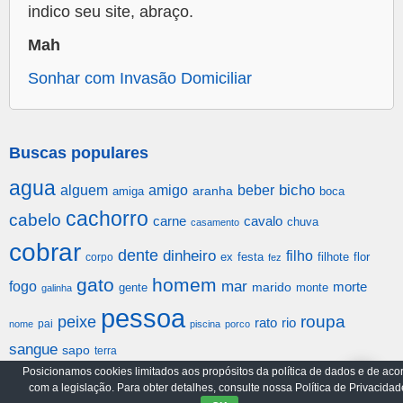
indico seu site, abraço.
Mah
Sonhar com Invasão Domiciliar
Buscas populares
agua
alguem
amigo
beber
bicho
aranha
amiga
boca
cachorro
cabelo
carne
cavalo
chuva
casamento
cobrar
dente
dinheiro
filho
festa
filhote
flor
corpo
ex
fez
gato
homem
mar
fogo
morte
gente
marido
monte
galinha
pessoa
roupa
peixe
rato
rio
pai
nome
piscina
porco
sangue
sapo
terra
Posicionamos cookies limitados aos propósitos da política de dados e de aco
com a legislação. Para obter detalhes, consulte nossa Política de Privacidad
Arquivo
Política de Privacidade