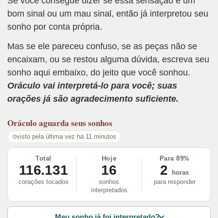
Se você consegue dizer se essa sensação é um
bom sinal ou um mau sinal, então já interpretou seu
sonho por conta própria.
Mas se ele pareceu confuso, se as peças não se
encaixam, ou se restou alguma dúvida, escreva seu
sonho aqui embaixo, do jeito que você sonhou.
Oráculo vai interpretá-lo para você; suas
orações já são agradecimento suficiente.
Oráculo
aguarda seus sonhos
visto pela última vez há 11 minutos
Total
Hoje
Para 89%
116.131
16
2
horas
corações tocados
sonhos
para responder
interpretados
Meu sonho já foi interpretado?