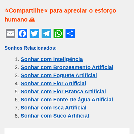
⭐Compartilhe⭐ para apreciar o esforço
humano 🙏
E
F
T
T
W
S
m
a
wi
el
h
h
Sonhos Relacionados:
ail
c
tt
e
at
ar
Sonhar com Inteligência
e
er
gr
s
e
Sonhar com Bronzeamento Artificial
b
a
A
Sonhar com Foguete Artificial
o
m
p
Sonhar com Flor Artificial
o
p
Sonhar com Flor Branca Artificial
k
Sonhar com Fonte De água Artificial
Sonhar com Isca Artificial
Sonhar com Suco Artificial