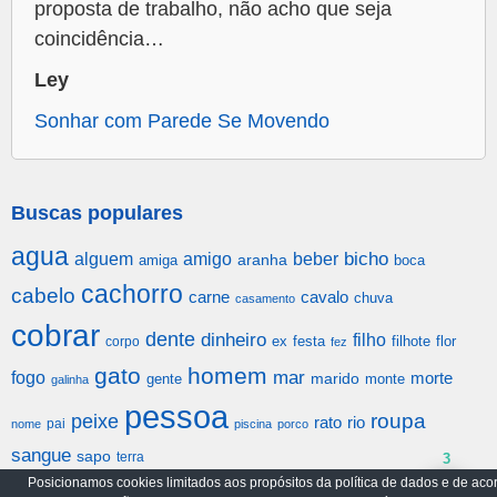
proposta de trabalho, não acho que seja
coincidência…
Ley
Sonhar com Parede Se Movendo
Buscas populares
agua
alguem
amigo
beber
bicho
aranha
amiga
boca
cachorro
cabelo
carne
cavalo
chuva
casamento
cobrar
dente
dinheiro
filho
festa
filhote
flor
corpo
ex
fez
gato
homem
mar
fogo
morte
gente
marido
monte
galinha
pessoa
roupa
peixe
rato
rio
pai
nome
piscina
porco
sangue
sapo
terra
3
Posicionamos cookies limitados aos propósitos da política de dados e de aco