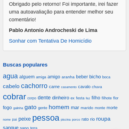
Obrigado pelo retorno! Foi importante, irei fazer
uma autoavaliação para entender melhor seu
comentário!
Pablo Antonio Androcheski de Lima
Sonhar com Tentativa De Homicídio
Buscas populares
agua
alguem
amigo
beber
bicho
aranha
amiga
boca
cachorro
cabelo
carne
cavalo
chuva
casamento
cobrar
dente
dinheiro
filho
festa
filhote
flor
corpo
ex
fez
gato
homem
mar
fogo
morte
gente
marido
monte
galinha
pessoa
roupa
peixe
rato
rio
pai
nome
piscina
porco
sangue
sapo
terra