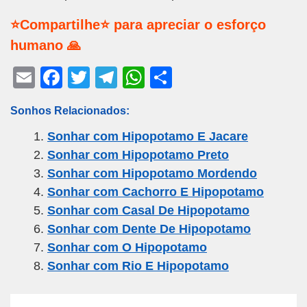
⭐Compartilhe⭐ para apreciar o esforço
humano 🙏
E
F
T
T
W
S
m
a
wi
el
h
h
Sonhos Relacionados:
ail
c
tt
e
at
ar
Sonhar com Hipopotamo E Jacare
e
er
gr
s
e
Sonhar com Hipopotamo Preto
b
a
A
Sonhar com Hipopotamo Mordendo
o
m
p
Sonhar com Cachorro E Hipopotamo
o
p
Sonhar com Casal De Hipopotamo
k
Sonhar com Dente De Hipopotamo
Sonhar com O Hipopotamo
Sonhar com Rio E Hipopotamo