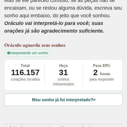
Mas se ele pareceu confuso, se as peças não se
encaixam, ou se restou alguma dúvida, escreva seu
sonho aqui embaixo, do jeito que você sonhou.
Oráculo vai interpretá-lo para você; suas
orações já são agradecimento suficiente.
Oráculo
aguarda seus sonhos
interpretando um sonho
Total
Hoje
Para 89%
116.157
31
2
horas
corações tocados
sonhos
para responder
interpretados
Meu sonho já foi interpretado?