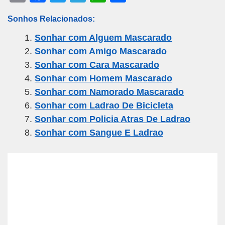
m
a
wi
el
h
h
Sonhos Relacionados:
ail
c
tt
e
at
ar
Sonhar com Alguem Mascarado
e
er
gr
s
e
Sonhar com Amigo Mascarado
b
a
A
Sonhar com Cara Mascarado
o
m
p
Sonhar com Homem Mascarado
o
p
Sonhar com Namorado Mascarado
k
Sonhar com Ladrao De Bicicleta
Sonhar com Policia Atras De Ladrao
Sonhar com Sangue E Ladrao