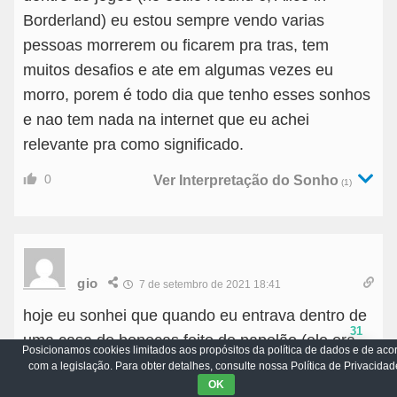
Borderland) eu estou sempre vendo varias
pessoas morrerem ou ficarem pra tras, tem
muitos desafios e ate em algumas vezes eu
morro, porem é todo dia que tenho esses sonhos
e nao tem nada na internet que eu achei
relevante pra como significado.
0
Ver Interpretação do Sonho
(1)
gio
7 de setembro de 2021 18:41
hoje eu sonhei que quando eu entrava dentro de
31
uma casa de bonecas feito de papelão (ele era
Posicionamos cookies limitados aos propósitos da política de dados e de aco
pequena), dentro dela tinha uma porta de
com a legislação. Para obter detalhes, consulte nossa Política de Privacidad
OK
madeira branca e quando eu abria eu entrava em