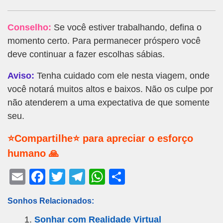
Conselho:
Se você estiver trabalhando, defina o
momento certo. Para permanecer próspero você
deve continuar a fazer escolhas sábias.
Aviso:
Tenha cuidado com ele nesta viagem, onde
você notará muitos altos e baixos. Não os culpe por
não atenderem a uma expectativa de que somente
seu.
⭐Compartilhe⭐ para apreciar o esforço
humano 🙏
E
F
T
T
W
S
m
a
wi
el
h
h
Sonhos Relacionados:
ail
c
tt
e
at
ar
Sonhar com Realidade Virtual