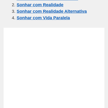
e
er
gr
s
e
Sonhar com Realidade
b
a
A
Sonhar com Realidade Alternativa
o
m
p
Sonhar com Vida Paralela
o
p
k