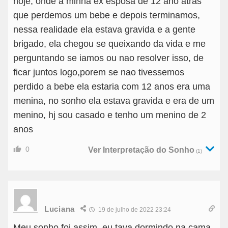
hoje, onde a minha ex esposa de 12 ano atras
que perdemos um bebe e depois terminamos,
nessa realidade ela estava gravida e a gente
brigado, ela chegou se queixando da vida e me
perguntando se iamos ou nao resolver isso, de
ficar juntos logo,porem se nao tivessemos
perdido a bebe ela estaria com 12 anos era uma
menina, no sonho ela estava gravida e era de um
menino, hj sou casado e tenho um menino de 2
anos
0
Ver Interpretação do Sonho
(1)
Luciana
19 de julho de 2022 23:24
Meu sonho foi assim, eu tava dormindo na cama