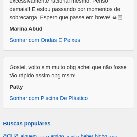
excessivamente racional mesmo. Penso
demais!! E estou passando por momentos de
sobrecarga. Espero que passe em breve! 🙏🏻
Marina Abud
Sonhar com Ondas E Peixes
Gostei, volto sim muito obg achei que não fosse
tão rápido assim obg msm!
Patty
Sonhar com Piscina De Plástico
Buscas populares
agua
alguem
amigo
beber
bicho
aranha
amiga
boca