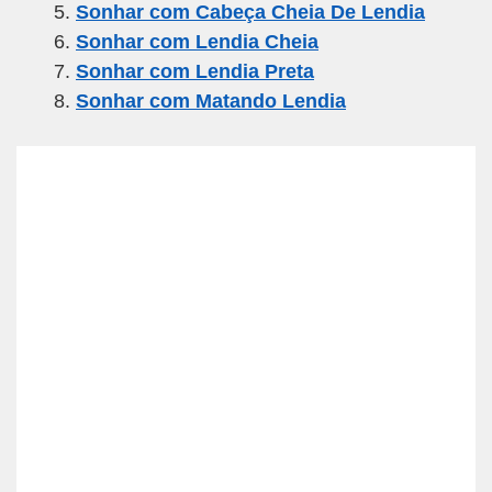
o
p
Sonhar com Cabeça Cheia De Lendia
k
Sonhar com Lendia Cheia
Sonhar com Lendia Preta
Sonhar com Matando Lendia