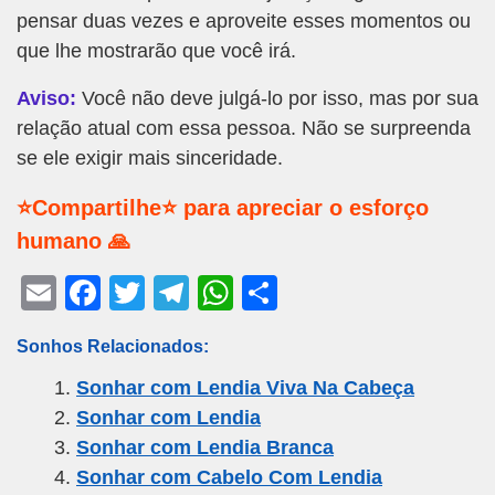
pensar duas vezes e aproveite esses momentos ou
que lhe mostrarão que você irá.
Aviso:
Você não deve julgá-lo por isso, mas por sua
relação atual com essa pessoa. Não se surpreenda
se ele exigir mais sinceridade.
⭐Compartilhe⭐ para apreciar o esforço
humano 🙏
E
F
T
T
W
S
m
a
wi
el
h
h
Sonhos Relacionados:
ail
c
tt
e
at
ar
Sonhar com Lendia Viva Na Cabeça
e
er
gr
s
e
Sonhar com Lendia
b
a
A
Sonhar com Lendia Branca
o
m
p
Sonhar com Cabelo Com Lendia