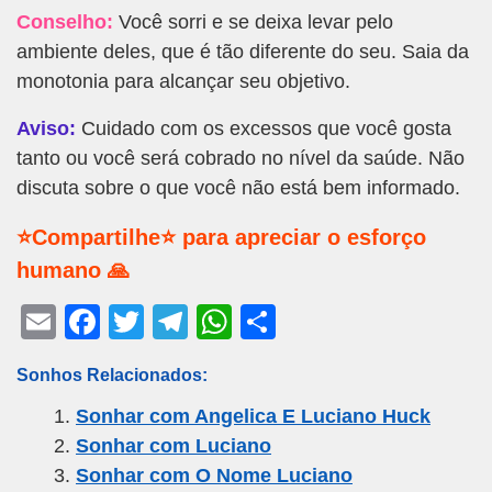
Conselho:
Você sorri e se deixa levar pelo
ambiente deles, que é tão diferente do seu. Saia da
monotonia para alcançar seu objetivo.
Aviso:
Cuidado com os excessos que você gosta
tanto ou você será cobrado no nível da saúde. Não
discuta sobre o que você não está bem informado.
⭐Compartilhe⭐ para apreciar o esforço
humano 🙏
E
F
T
T
W
S
m
a
wi
el
h
h
Sonhos Relacionados:
ail
c
tt
e
at
ar
Sonhar com Angelica E Luciano Huck
e
er
gr
s
e
Sonhar com Luciano
b
a
A
Sonhar com O Nome Luciano