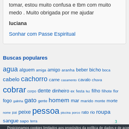
tomar, estou muito confusa e tbm com muito
medo . Muito obrigada por me ajudar
luciana
Sonhar com Passe Espiritual
Buscas populares
agua
alguem
amigo
beber
bicho
aranha
amiga
boca
cachorro
cabelo
carne
cavalo
chuva
casamento
cobrar
dente
dinheiro
filho
festa
filhote
flor
corpo
ex
fez
gato
homem
mar
fogo
morte
gente
marido
monte
galinha
pessoa
roupa
peixe
rato
rio
pai
nome
piscina
porco
sangue
sapo
terra
3
Posicionamos cookies limitados aos propósitos da política de dados e de aco