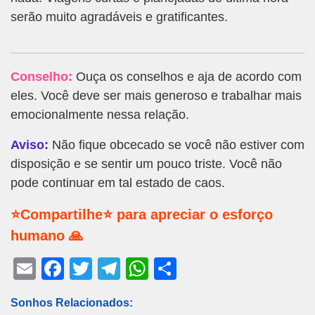
serão muito agradáveis e gratificantes.
Conselho:
Ouça os conselhos e aja de acordo com
eles. Você deve ser mais generoso e trabalhar mais
emocionalmente nessa relação.
Aviso:
Não fique obcecado se você não estiver com
disposição e se sentir um pouco triste. Você não
pode continuar em tal estado de caos.
⭐Compartilhe⭐ para apreciar o esforço
humano 🙏
E
F
T
T
W
S
m
a
wi
el
h
h
Sonhos Relacionados:
ail
c
tt
e
at
ar