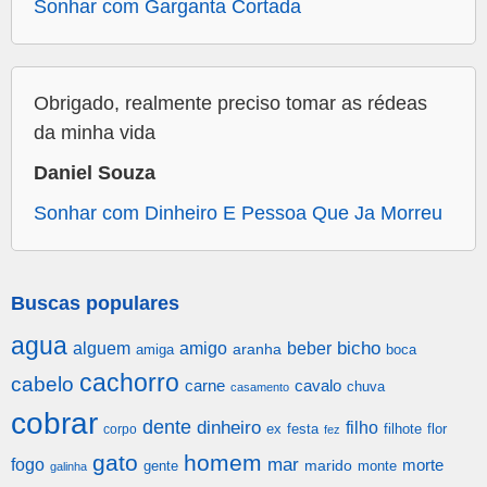
Sonhar com Garganta Cortada
Obrigado, realmente preciso tomar as rédeas
da minha vida
Daniel Souza
Sonhar com Dinheiro E Pessoa Que Ja Morreu
Buscas populares
agua
alguem
amigo
beber
bicho
aranha
amiga
boca
cachorro
cabelo
carne
cavalo
chuva
casamento
cobrar
dente
dinheiro
filho
festa
filhote
flor
corpo
ex
fez
gato
homem
mar
fogo
morte
gente
marido
monte
galinha