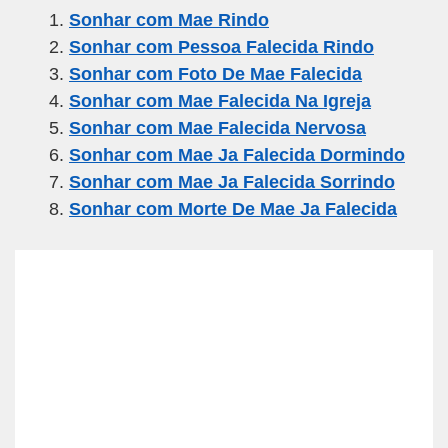
Sonhar com Mae Rindo
e
er
gr
s
e
Sonhar com Pessoa Falecida Rindo
b
a
A
Sonhar com Foto De Mae Falecida
o
m
p
Sonhar com Mae Falecida Na Igreja
o
p
Sonhar com Mae Falecida Nervosa
k
Sonhar com Mae Ja Falecida Dormindo
Sonhar com Mae Ja Falecida Sorrindo
Sonhar com Morte De Mae Ja Falecida