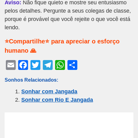
Aviso:
Não fique quieto e mostre seu entusiasmo
pelos detalhes. Pergunte a seus colegas de classe,
porque é provável que você rejeite o que você está
lendo.
⭐Compartilhe⭐ para apreciar o esforço
humano 🙏
E
F
T
T
W
S
m
a
wi
el
h
h
Sonhos Relacionados:
ail
c
tt
e
at
ar
Sonhar com Jangada
e
er
gr
s
e
Sonhar com Rio E Jangada
b
a
A
o
m
p
o
p
k