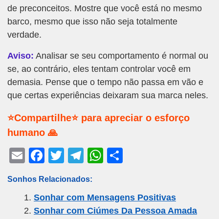
de preconceitos. Mostre que você está no mesmo
barco, mesmo que isso não seja totalmente
verdade.
Aviso:
Analisar se seu comportamento é normal ou
se, ao contrário, eles tentam controlar você em
demasia. Pense que o tempo não passa em vão e
que certas experiências deixaram sua marca neles.
⭐Compartilhe⭐ para apreciar o esforço
humano 🙏
E
F
T
T
W
S
m
a
wi
el
h
h
Sonhos Relacionados:
ail
c
tt
e
at
ar
Sonhar com Mensagens Positivas
e
er
gr
s
e
Sonhar com Ciúmes Da Pessoa Amada
b
a
A