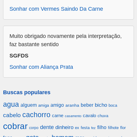
Sonhar com Vermes Saindo Da Carne
Muito obrigado novamente pela interpretação,
faz bastante sentido
SGFDS
Sonhar com Aliança Prata
Buscas populares
agua
alguem
amigo
beber
bicho
aranha
amiga
boca
cachorro
cabelo
carne
cavalo
chuva
casamento
cobrar
dente
dinheiro
filho
festa
filhote
flor
corpo
ex
fez