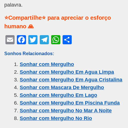
palavra.
⭐Compartilhe⭐ para apreciar o esforço
humano 🙏
E
F
T
T
W
S
m
a
wi
el
h
h
Sonhos Relacionados:
ail
c
tt
e
at
ar
Sonhar com Mergulho
e
er
gr
s
e
Sonhar com Mergulho Em Agua Limpa
b
a
A
Sonhar com Mergulho Em Agua Cristalina
o
m
p
Sonhar com Mascara De Mergulho
o
p
Sonhar com Mergulho Em Lago
k
Sonhar com Mergulho Em Piscina Funda
Sonhar com Mergulho No Mar A Noite
Sonhar com Mergulho No Rio