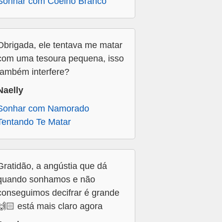
Sonhar com Coelho Branco
Obrigada, ele tentava me matar
com uma tesoura pequena, isso
também interfere?
Naelly
Sonhar com Namorado
Tentando Te Matar
Gratidão, a angústia que dá
quando sonhamos e não
conseguimos decifrar é grande
🙌🏻 está mais claro agora