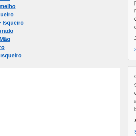
rmelho
ueiro
 Isqueiro
urado
 Mão
ro
Isqueiro