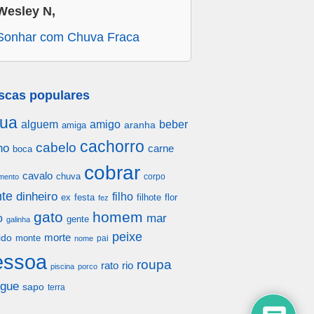
Wesley N,
Sonhar com Chuva Fraca
scas populares
ua
alguem
amigo
beber
aranha
amiga
cachorro
cabelo
ho
carne
boca
cobrar
cavalo
chuva
corpo
mento
te
dinheiro
filho
festa
filhote
flor
ex
fez
gato
homem
mar
o
gente
galinha
peixe
morte
ido
monte
pai
nome
essoa
roupa
rato
rio
piscina
porco
gue
sapo
terra