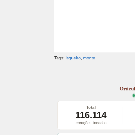
Tags:
isqueiro
,
monte
Orácu
Total
116.114
corações tocados