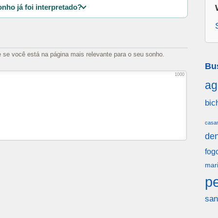
nho já foi interpretado?
e se você está na página mais relevante para o seu sonho.
Bu
1000
ag
bic
casa
den
fog
mar
p
san