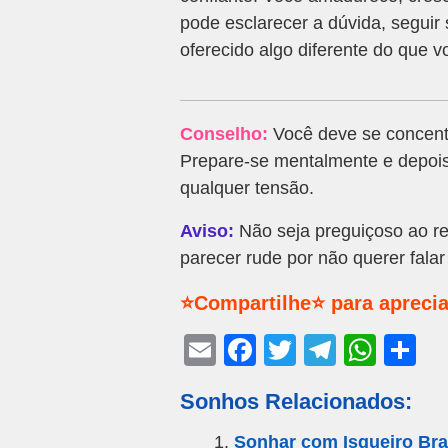
pode esclarecer a dúvida, seguir 
oferecido algo diferente do que vo
Conselho:
Você deve se concentr
Prepare-se mentalmente e depoi
qualquer tensão.
Aviso:
Não seja preguiçoso ao re
parecer rude por não querer falar
⭐Compartilhe⭐ para aprecia
E
F
T
T
W
S
m
a
wi
el
h
h
Sonhos Relacionados:
ail
c
tt
e
at
ar
e
er
gr
s
e
Sonhar com Isqueiro Br