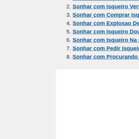
Sonhar com Isqueiro Ve
b
a
A
Sonhar com Comprar Isq
o
m
p
Sonhar com Explosao De
o
p
Sonhar com Isqueiro Do
k
Sonhar com Isqueiro Na
Sonhar com Pedir Isquei
Sonhar com Procurando 