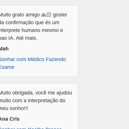
Muito grato amigo 🙏🏻 gostei
da confirmação que és um
interprete humano mesmo e
nao IA. Até mais.
Mah
Sonhar com Médico Fazendo
Exame
Muito obrigada, você me ajudou
muito com a interpretação do
meu sonho!!!
Ana Cris