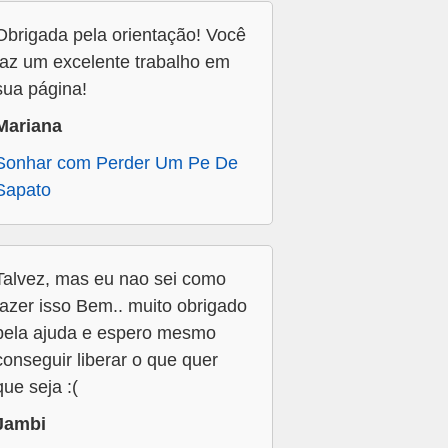
Obrigada pela orientação! Você
faz um excelente trabalho em
sua página!
Mariana
Sonhar com Perder Um Pe De
Sapato
Talvez, mas eu nao sei como
fazer isso Bem.. muito obrigado
pela ajuda e espero mesmo
conseguir liberar o que quer
que seja :(
Jambi