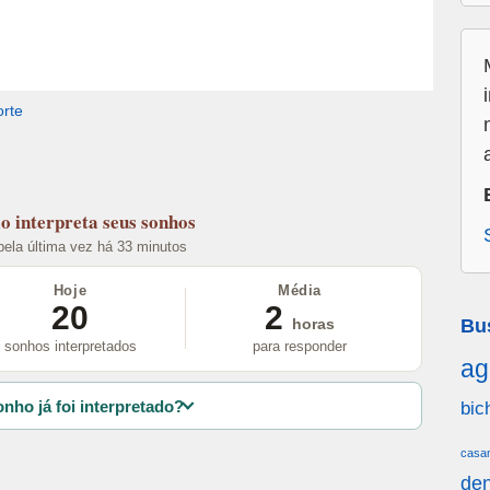
rte
lo
interpreta seus sonhos
 pela última vez há 33 minutos
Hoje
Média
20
2
Bu
horas
sonhos interpretados
para responder
ag
nho já foi interpretado?
bic
casa
den