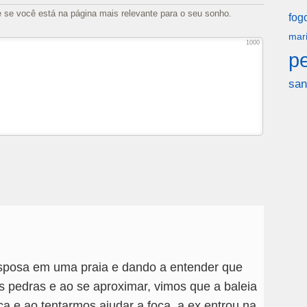
e se você está na página mais relevante para o seu sonho.
fog
mar
1000
p
san
sposa em uma praia e dando a entender que
s pedras e ao se aproximar, vimos que a baleia
a e ao tentarmos ajudar a foca, a ex entrou na