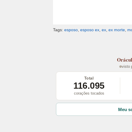
Tags:
esposo
,
esposo ex
,
ex
,
ex morte
,
mo
Orácu
visto
Total
116.095
corações tocados
Meu so