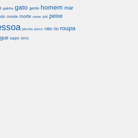
gato
homem
mar
o
gente
galinha
peixe
morte
ido
monte
pai
nome
essoa
roupa
rato
rio
piscina
porco
gue
sapo
terra