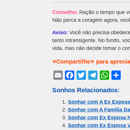
Conselho:
Ração o tempo que voc
Não perca a coragem agora, você 
Aviso:
Você não precisa obedece
tanto intransigente. No fundo, 
vida, mas não decide tomar o con
⭐Compartilhe⭐ para aprecia
E
F
T
T
W
S
m
a
wi
el
h
h
Sonhos Relacionados:
ail
c
tt
e
at
ar
e
er
gr
s
e
Sonhar com A Ex Espos
Sonhar com A Família D
b
a
A
Sonhar com Ex Esposa 
o
m
p
Sonhar com Ex Esposa V