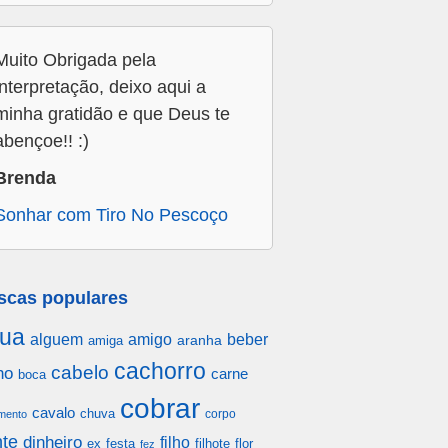
Muito Obrigada pela
interpretação, deixo aqui a
minha gratidão e que Deus te
abençoe!! :)
Brenda
Sonhar com Tiro No Pescoço
scas populares
ua
alguem
amigo
beber
aranha
amiga
cachorro
cabelo
ho
carne
boca
cobrar
cavalo
chuva
corpo
mento
te
dinheiro
filho
festa
filhote
flor
ex
fez