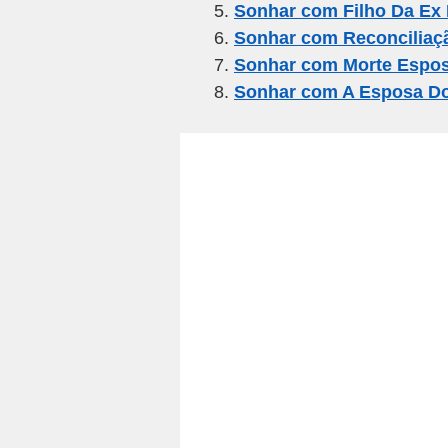
o
p
Sonhar com Filho Da Ex
k
Sonhar com Reconcilia
Sonhar com Morte Espo
Sonhar com A Esposa D