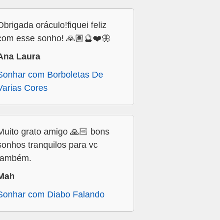
Obrigada oráculo!fiquei feliz
com esse sonho! 🙏🏽🔮❤️🦋
Ana Laura
Sonhar com Borboletas De
Varias Cores
Muito grato amigo 🙏🏻 bons
sonhos tranquilos para vc
também.
Mah
Sonhar com Diabo Falando