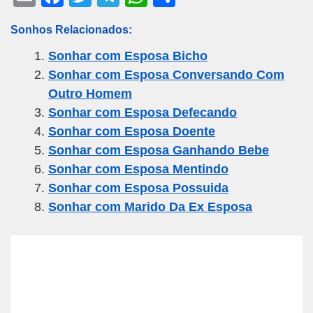
m
a
wi
el
h
h
Sonhos Relacionados:
ail
c
tt
e
at
ar
Sonhar com Esposa Bicho
e
er
gr
s
e
Sonhar com Esposa Conversando Com
b
a
A
Outro Homem
o
m
p
Sonhar com Esposa Defecando
o
p
Sonhar com Esposa Doente
k
Sonhar com Esposa Ganhando Bebe
Sonhar com Esposa Mentindo
Sonhar com Esposa Possuida
Sonhar com Marido Da Ex Esposa