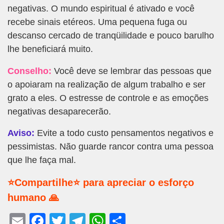
negativas. O mundo espiritual é ativado e você
recebe sinais etéreos. Uma pequena fuga ou
descanso cercado de tranqüilidade e pouco barulho
lhe beneficiará muito.
Conselho:
Você deve se lembrar das pessoas que
o apoiaram na realização de algum trabalho e ser
grato a eles. O estresse de controle e as emoções
negativas desaparecerão.
Aviso:
Evite a todo custo pensamentos negativos e
pessimistas. Não guarde rancor contra uma pessoa
que lhe faça mal.
⭐Compartilhe⭐ para apreciar o esforço
humano 🙏
E
F
T
T
W
S