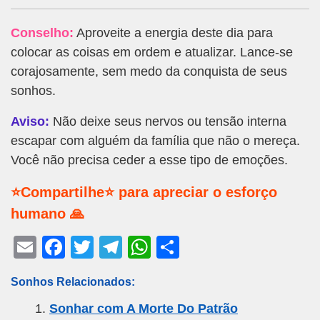
Conselho:
Aproveite a energia deste dia para
colocar as coisas em ordem e atualizar. Lance-se
corajosamente, sem medo da conquista de seus
sonhos.
Aviso:
Não deixe seus nervos ou tensão interna
escapar com alguém da família que não o mereça.
Você não precisa ceder a esse tipo de emoções.
⭐Compartilhe⭐ para apreciar o esforço
humano 🙏
E
F
T
T
W
S
m
a
wi
el
h
h
Sonhos Relacionados:
ail
c
tt
e
at
ar
Sonhar com A Morte Do Patrão
e
er
gr
s
e