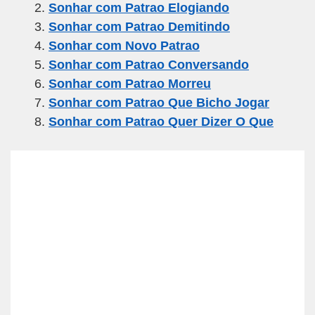
Sonhar com Patrao Elogiando
b
a
A
Sonhar com Patrao Demitindo
o
m
p
Sonhar com Novo Patrao
o
p
Sonhar com Patrao Conversando
k
Sonhar com Patrao Morreu
Sonhar com Patrao Que Bicho Jogar
Sonhar com Patrao Quer Dizer O Que