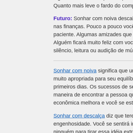
Quanto mais leve o fardo do com
Futuro:
Sonhar com noiva descal
nas finanças. Pouco a pouco voc
paciente. Algumas amizades que 
Alguém ficará muito feliz com vo
silêncio, leitura ou audição de m
Sonhar com noiva
significa que 
muito apropriada para seu equilíb
primeiros dias. Os sucessos de s
maneira de encontrar a pessoa q
econômica melhora e você se esta
Sonhar com descalça
diz que ter
engenhosidade. Você se sentirá 
ninguém para tirar essa idéia e