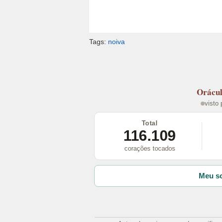
Tags:
noiva
Orácu
visto
Total
116.109
corações tocados
Meu so