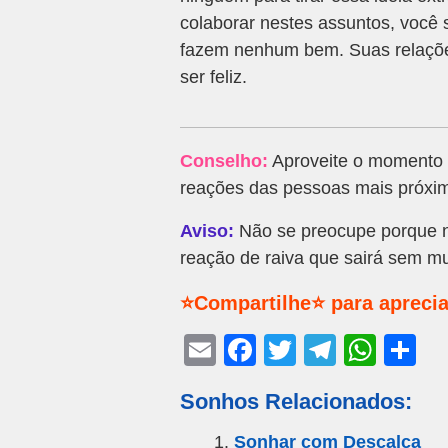
colaborar nestes assuntos, você
fazem nenhum bem. Suas relaçõe
ser feliz.
Conselho:
Aproveite o momento 
reações das pessoas mais próxim
Aviso:
Não se preocupe porque n
reação de raiva que sairá sem mu
⭐Compartilhe⭐ para aprecia
E
F
T
T
W
S
m
a
wi
el
h
h
Sonhos Relacionados:
ail
c
tt
e
at
ar
e
er
gr
s
e
Sonhar com Descalça