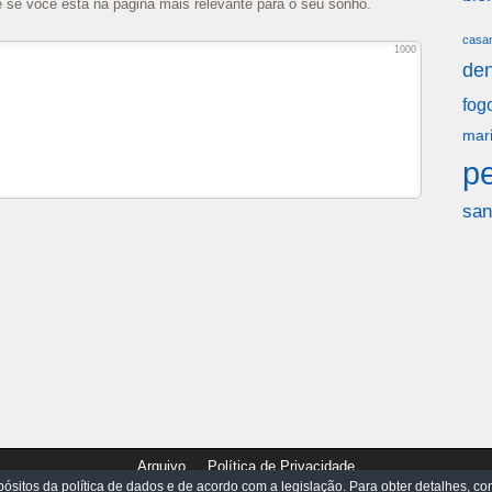
e se você está na página mais relevante para o seu sonho.
casa
1000
den
fog
mar
p
san
Arquivo
Política de Privacidade
ósitos da política de dados e de acordo com a legislação. Para obter detalhes, con