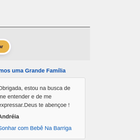
ar
mos uma Grande Família
Obrigada, estou na busca de
me entender e de me
expressar.Deus te abençoe !
Andréia
Sonhar com Bebê Na Barriga