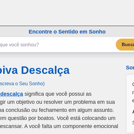
emSonho.com
Os sonhos significam mais
Encontre o Sentido em Sonho
Busc
iva Descalça
So
Escreva o Seu Sonho)
 descalça
significa que você possui as
ngir um objetivo ou resolver um problema em sua
uma conclusão ou fechamento em algum assunto.
em questão por boatos. Você está colocando um
escansar. A você falta um componente emocional