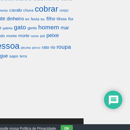
cobrar
cavalo
chuva
corpo
mento
te
dinheiro
filho
festa
filhote
flor
ex
fez
gato
homem
mar
o
gente
galinha
peixe
morte
ido
monte
pai
nome
essoa
roupa
rato
rio
piscina
porco
gue
sapo
terra
sulte nossa Política de Privacidade.
OK