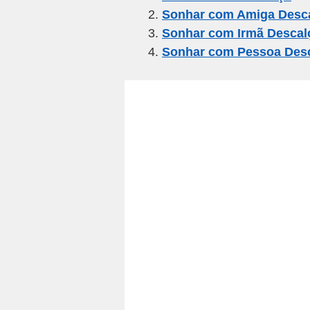
Sonhar com Amiga Desc
b
a
A
Sonhar com Irmã Descal
o
m
p
Sonhar com Pessoa Des
o
p
k