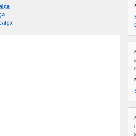
alça
ça
calça