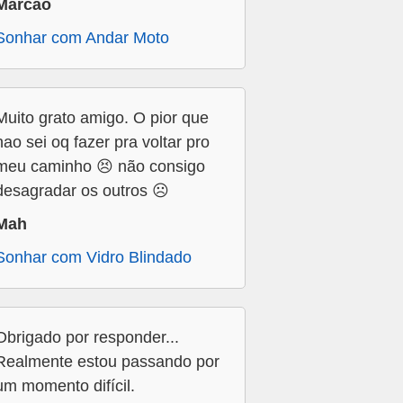
Marcão
Sonhar com Andar Moto
Muito grato amigo. O pior que
nao sei oq fazer pra voltar pro
meu caminho 😣 não consigo
desagradar os outros ☹️
Mah
Sonhar com Vidro Blindado
Obrigado por responder...
Realmente estou passando por
um momento difícil.