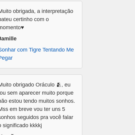
Muito obrigada, a interpretação
bateu certinho com o
momento♥️
Jamille
Sonhar com Tigre Tentando Me
Pegar
Muito obrigado Oráculo 🫂, eu
tou sem aparecer muito porque
não estou tendo muitos sonhos.
Mss em breve vou ter uns 5
sonhos seguidos pra você falar
o significado kkkkj