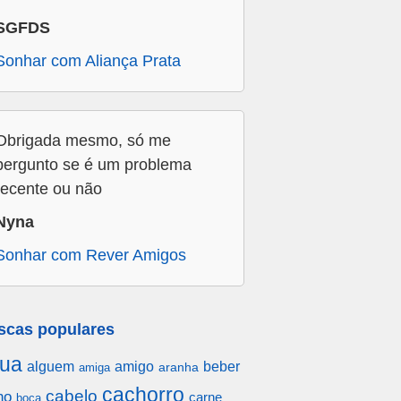
SGFDS
Sonhar com Aliança Prata
Obrigada mesmo, só me
pergunto se é um problema
recente ou não
Nyna
Sonhar com Rever Amigos
scas populares
ua
alguem
amigo
beber
aranha
amiga
cachorro
cabelo
ho
carne
boca