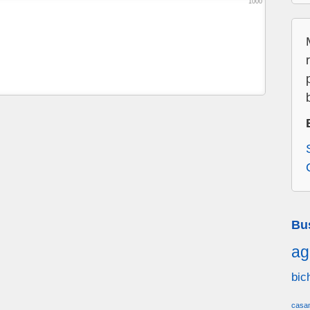
1000
Bu
ag
bic
casa