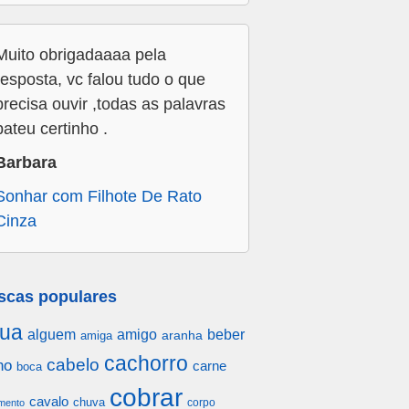
Muito obrigadaaaa pela
resposta, vc falou tudo o que
precisa ouvir ,todas as palavras
bateu certinho .
Barbara
Sonhar com Filhote De Rato
Cinza
scas populares
ua
alguem
amigo
beber
aranha
amiga
cachorro
cabelo
ho
carne
boca
cobrar
cavalo
chuva
corpo
mento