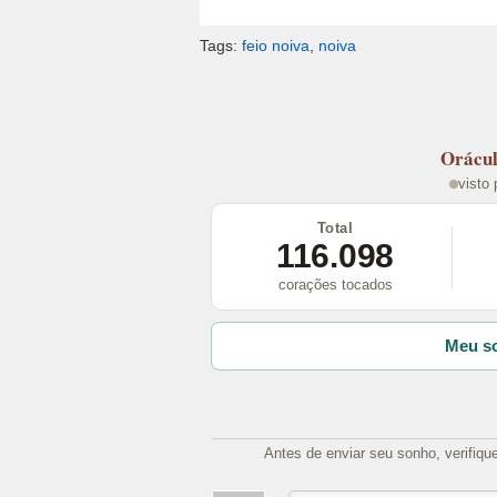
Tags:
feio noiva
,
noiva
Orácu
visto
Total
116.098
corações tocados
Meu so
Antes de enviar seu sonho, verifiqu