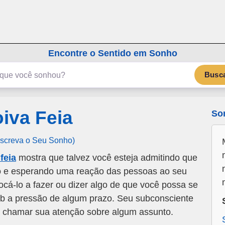
emSonho.com
Os sonhos significam mais
Encontre o Sentido em Sonho
Busc
iva Feia
So
Escreva o Seu Sonho)
feia
mostra que talvez você esteja admitindo que
do e esperando uma reação das pessoas ao seu
ocá-lo a fazer ou dizer algo de que você possa se
ob a pressão de algum prazo. Seu subconsciente
 chamar sua atenção sobre algum assunto.