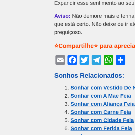
Expandir esse sentimento ao seu r
Aviso:
Não demore mais e tenha 
que está certo. Não deixe de ir a
preguiçoso.
⭐Compartilhe⭐ para aprecia
E
F
T
T
W
S
m
a
wi
el
h
h
Sonhos Relacionados:
ail
c
tt
e
at
ar
e
er
gr
s
e
Sonhar com Vestido De N
Sonhar com A Mae Feia
b
a
A
Sonhar com Aliança Feia
o
m
p
Sonhar com Carne Feia
o
p
Sonhar com Cidade Feia
k
Sonhar com Ferida Feia