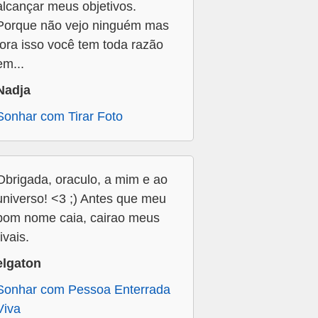
alcançar meus objetivos.
Porque não vejo ninguém mas
fora isso você tem toda razão
em...
Nadja
Sonhar com Tirar Foto
Obrigada, oraculo, a mim e ao
universo! <3 ;) Antes que meu
bom nome caia, cairao meus
rivais.
elgaton
Sonhar com Pessoa Enterrada
Viva