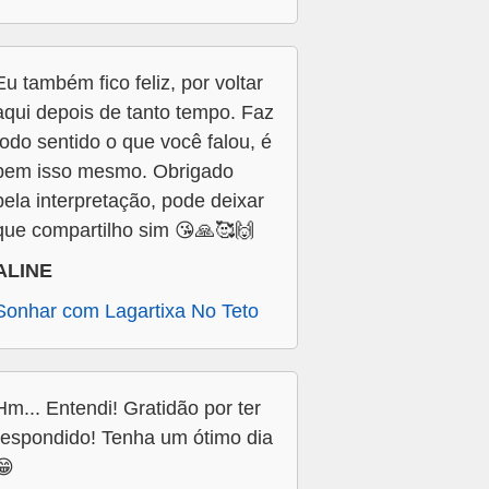
Eu também fico feliz, por voltar
aqui depois de tanto tempo. Faz
todo sentido o que você falou, é
bem isso mesmo. Obrigado
pela interpretação, pode deixar
que compartilho sim 😘🙏🥰🙌
ALINE
Sonhar com Lagartixa No Teto
Hm... Entendi! Gratidão por ter
respondido! Tenha um ótimo dia
😁