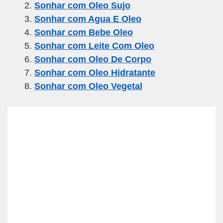
Sonhar com Oleo Sujo
b
a
A
Sonhar com Agua E Oleo
o
m
p
Sonhar com Bebe Oleo
o
p
Sonhar com Leite Com Oleo
k
Sonhar com Oleo De Corpo
Sonhar com Oleo Hidratante
Sonhar com Oleo Vegetal