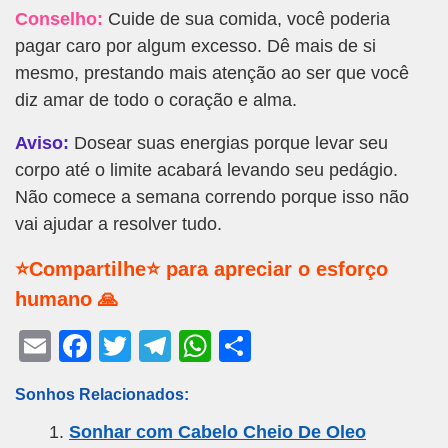
Conselho:
Cuide de sua comida, você poderia
pagar caro por algum excesso. Dê mais de si
mesmo, prestando mais atenção ao ser que você
diz amar de todo o coração e alma.
Aviso:
Dosear suas energias porque levar seu
corpo até o limite acabará levando seu pedágio.
Não comece a semana correndo porque isso não
vai ajudar a resolver tudo.
⭐Compartilhe⭐ para apreciar o esforço
humano 🙏
E
F
T
T
W
S
m
a
wi
el
h
h
Sonhos Relacionados:
ail
c
tt
e
at
ar
Sonhar com Cabelo Cheio De Oleo
e
er
gr
s
e