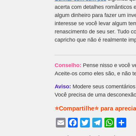
acerta com detalhes românticos 
algum dinheiro para fazer um inv
interesse se você levar algum te
renascimento de seu ser. Tudo co
capricho que não é realmente imp
Conselho:
Pense nisso e você ve
Aceite-os como eles são, e não t
Aviso:
Modere seus comentários 
Você precisa de uma desconexão 
⭐Compartilhe⭐ para aprecia
E
F
T
T
W
S
m
a
wi
el
h
h