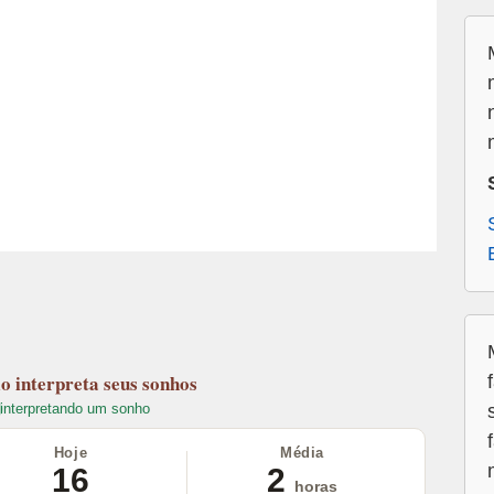
lo
interpreta seus sonhos
interpretando um sonho
Hoje
Média
16
2
horas