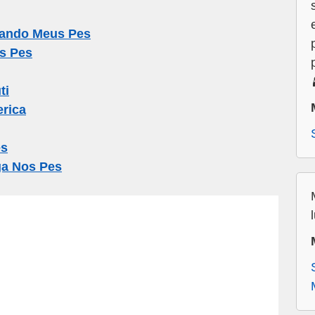
jando Meus Pes
s Pes
ti
rica
es
a Nos Pes