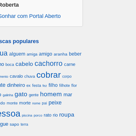
Roberta
Sonhar com Portal Aberto
scas populares
ua
alguem
amigo
beber
aranha
amiga
cachorro
cabelo
ho
carne
boca
cobrar
cavalo
chuva
corpo
mento
te
dinheiro
filho
festa
filhote
flor
ex
fez
gato
homem
mar
o
gente
galinha
peixe
morte
ido
monte
pai
nome
essoa
roupa
rato
rio
piscina
porco
gue
sapo
terra