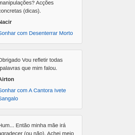
manipulações? Acções
concretas (dicas).
Nacir
Sonhar com Desenterrar Morto
Obrigado Vou refletir todas
,palavras que mim falou.
Airton
Sonhar com A Cantora Ivete
Sangalo
Hum... Então minha mãe irá
agradecer (ou não). Achei meio