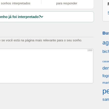
sonhos interpretados
para responder
nho já foi interpretado?
Bu
e se você está na página mais relevante para o seu sonho.
ag
bic
1000
casa
den
fog
mar
p
san