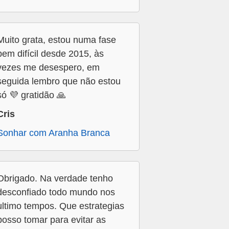
Muito grata, estou numa fase
bem difícil desde 2015, às
vezes me desespero, em
seguida lembro que não estou
só 💜 gratidão 🙏
Cris
Sonhar com Aranha Branca
Obrigado. Na verdade tenho
desconfiado todo mundo nos
ultimo tempos. Que estrategias
posso tomar para evitar as