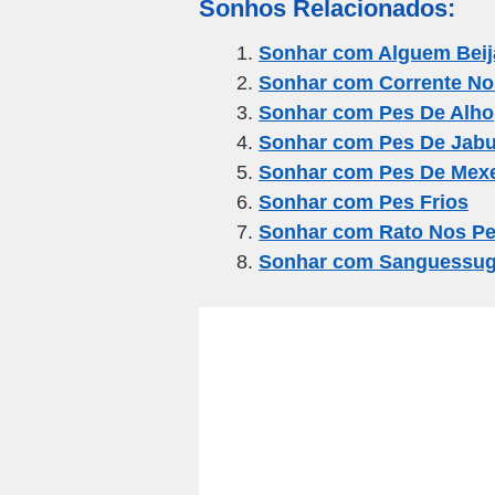
Sonhos Relacionados:
ail
c
tt
e
at
ar
e
er
gr
s
e
Sonhar com Alguem Bei
Sonhar com Corrente No
b
a
A
Sonhar com Pes De Alho
o
m
p
Sonhar com Pes De Jabu
o
p
Sonhar com Pes De Mexe
k
Sonhar com Pes Frios
Sonhar com Rato Nos P
Sonhar com Sanguessug