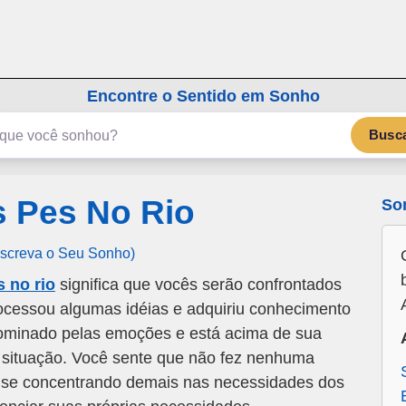
emSonho.com
Os sonhos significam mais
Encontre o Sentido em Sonho
Busc
 Pes No Rio
So
Escreva o Seu Sonho)
 no rio
significa que vocês serão confrontados
ocessou algumas idéias e adquiriu conhecimento
 dominado pelas emoções e está acima de sua
 situação. Você sente que não fez nenhuma
tá se concentrando demais nas necessidades dos