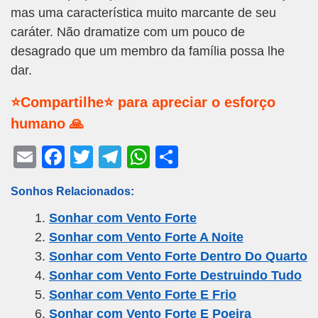
mas uma característica muito marcante de seu
caráter. Não dramatize com um pouco de
desagrado que um membro da família possa lhe
dar.
⭐Compartilhe⭐ para apreciar o esforço
humano 🙏
E
F
T
T
W
S
m
a
wi
el
h
h
Sonhos Relacionados:
ail
c
tt
e
at
ar
Sonhar com Vento Forte
e
er
gr
s
e
Sonhar com Vento Forte A Noite
b
a
A
Sonhar com Vento Forte Dentro Do Quarto
o
m
p
Sonhar com Vento Forte Destruindo Tudo
o
p
Sonhar com Vento Forte E Frio
k
Sonhar com Vento Forte E Poeira