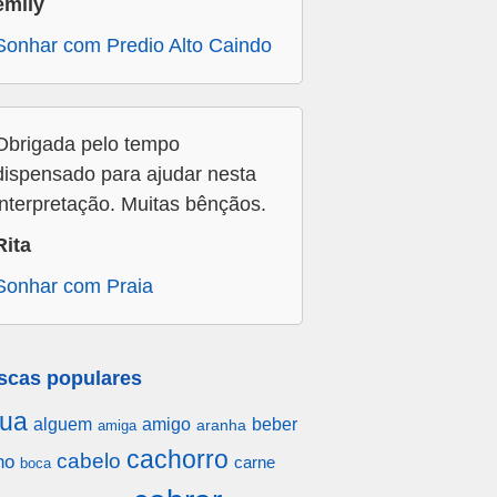
emily
Sonhar com Predio Alto Caindo
Obrigada pelo tempo
dispensado para ajudar nesta
interpretação. Muitas bênçãos.
Rita
Sonhar com Praia
scas populares
ua
alguem
amigo
beber
aranha
amiga
cachorro
cabelo
ho
carne
boca