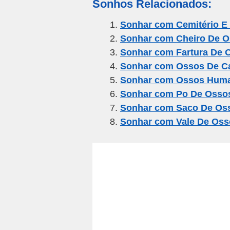
Sonhos Relacionados:
ail
c
tt
e
at
ar
e
er
gr
s
e
Sonhar com Cemitério E
Sonhar com Cheiro De 
b
a
A
Sonhar com Fartura De 
o
m
p
Sonhar com Ossos De C
o
p
Sonhar com Ossos Hum
k
Sonhar com Po De Osso
Sonhar com Saco De Os
Sonhar com Vale De Oss