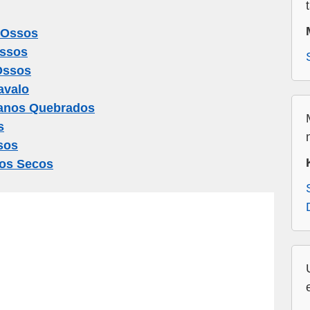
 Ossos
Ossos
Ossos
avalo
anos Quebrados
s
sos
os Secos