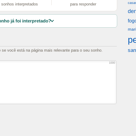
casa
sonhos interpretados
para responder
den
fog
nho já foi interpretado?
mar
p
san
e se você está na página mais relevante para o seu sonho.
1000