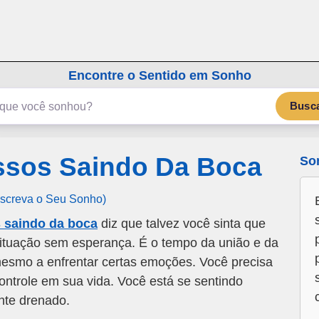
emSonho.com
Os sonhos significam mais
Encontre o Sentido em Sonho
Busc
sos Saindo Da Boca
So
Escreva o Seu Sonho)
 saindo da boca
diz que talvez você sinta que
ituação sem esperança. É o tempo da união e da
i mesmo a enfrentar certas emoções. Você precisa
ontrole em sua vida. Você está se sentindo
nte drenado.