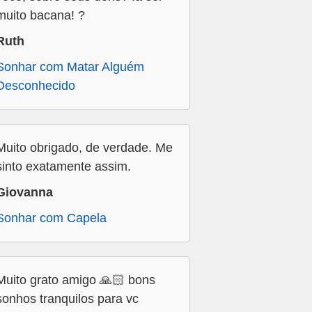
muito bacana! ?
Ruth
Sonhar com Matar Alguém
Desconhecido
Muito obrigado, de verdade. Me
sinto exatamente assim.
Giovanna
Sonhar com Capela
Muito grato amigo 🙏🏻 bons
sonhos tranquilos para vc