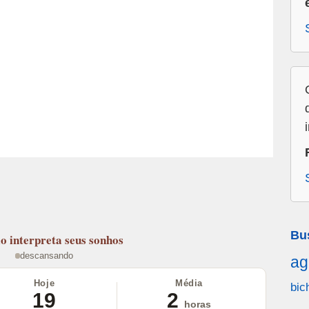
Bu
lo
interpreta seus sonhos
descansando
ag
Hoje
Média
bic
19
2
horas