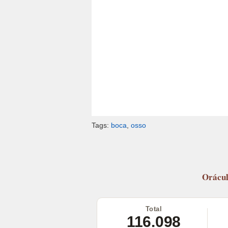
Tags:
boca
,
osso
Orácu
Total
116.098