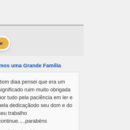
ar
mos uma Grande Família
Bom diaa pensei que era um
significado ruim muito obrigada
por tudo pela paciência em ler e
pela dedicaçâodo seu dom e do
seu trabalho
continue.....parabéns