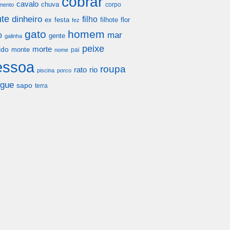
cobrar
cavalo
chuva
corpo
mento
te
dinheiro
filho
festa
filhote
flor
ex
fez
gato
homem
mar
o
gente
galinha
peixe
morte
ido
monte
pai
nome
essoa
roupa
rato
rio
piscina
porco
gue
sapo
terra