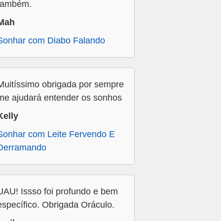
também.
Mah
Sonhar com Diabo Falando
Muitíssimo obrigada por sempre
me ajudará entender os sonhos
Kelly
Sonhar com Leite Fervendo E
Derramando
UAU! Issso foi profundo e bem
específico. Obrigada Oráculo.