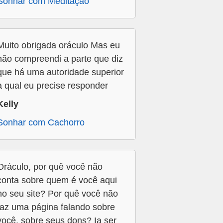
Sonhar com Meditação
Muito obrigada oráculo Mas eu
não compreendi a parte que diz
que há uma autoridade superior
a qual eu precise responder
Kelly
Sonhar com Cachorro
Oráculo, por quê você não
conta sobre quem é você aqui
no seu site? Por quê você não
faz uma página falando sobre
você, sobre seus dons? Ia ser