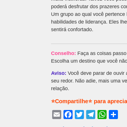
poderá desfrutar dos prazeres com
Um grupo ao qual você pertence 
habilidades de liderança. Eles lh
sentirá confortado.
Conselho:
Faça as coisas passo 
Escolha um destino que você não 
Aviso:
Você deve parar de ouvir
seu redor. Não adie, mais uma ve
relação.
⭐Compartilhe⭐ para aprecia
E
F
T
T
W
S
m
a
wi
el
h
h