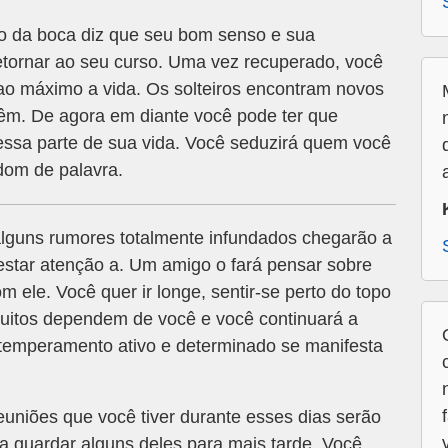
 da boca diz que seu bom senso e sua
etornar ao seu curso. Uma vez recuperado, você
r ao máximo a vida. Os solteiros encontram novos
têm. De agora em diante você pode ter que
ssa parte de sua vida. Você seduzirá quem você
dom de palavra.
alguns rumores totalmente infundados chegarão a
estar atenção a. Um amigo o fará pensar sobre
m ele. Você quer ir longe, sentir-se perto do topo
Muitos dependem de você e você continuará a
temperamento ativo e determinado se manifesta
euniões que você tiver durante esses dias serão
sa guardar alguns deles para mais tarde. Você