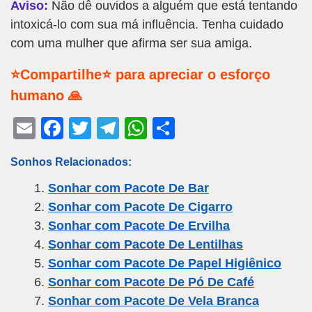
Aviso:
Não dê ouvidos a alguém que está tentando
intoxicá-lo com sua má influência. Tenha cuidado
com uma mulher que afirma ser sua amiga.
⭐Compartilhe⭐ para apreciar o esforço
humano 🙏
E
F
T
T
W
S
m
a
wi
el
h
h
Sonhos Relacionados:
ail
c
tt
e
at
ar
Sonhar com Pacote De Bar
e
er
gr
s
e
Sonhar com Pacote De Cigarro
b
a
A
Sonhar com Pacote De Ervilha
o
m
p
Sonhar com Pacote De Lentilhas
o
p
Sonhar com Pacote De Papel Higiênico
k
Sonhar com Pacote De Pó De Café
Sonhar com Pacote De Vela Branca