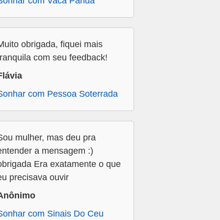
Sonhar com Vaca Parida
Muito obrigada, fiquei mais
tranquila com seu feedback!
Flávia
Sonhar com Pessoa Soterrada
Sou mulher, mas deu pra
entender a mensagem :)
obrigada Era exatamente o que
eu precisava ouvir
Anônimo
Sonhar com Sinais Do Ceu