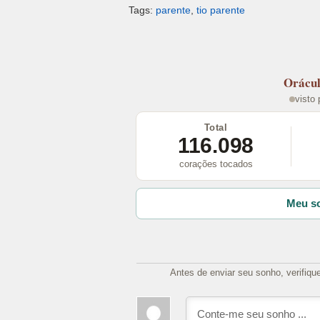
Tags:
parente
,
tio parente
Orácu
visto
Total
116.098
corações tocados
Meu so
Antes de enviar seu sonho, verifiqu