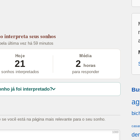
lo
interpreta seus sonhos
 pela última vez há 59 minutos
Hoje
Média
21
2
horas
sonhos interpretados
para responder
nho já foi interpretado?
Bu
ag
bic
e se você está na página mais relevante para o seu sonho.
casa
1000
den