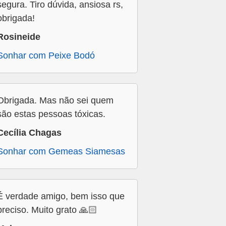
segura. Tiro dúvida, ansiosa rs,
obrigada!
Rosineide
Sonhar com Peixe Bodó
Obrigada. Mas não sei quem
são estas pessoas tóxicas.
Cecília Chagas
Sonhar com Gemeas Siamesas
É verdade amigo, bem isso que
preciso. Muito grato 🙏🏻