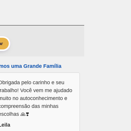
ar
mos uma Grande Família
Obrigada pelo carinho e seu
trabalho! Você vem me ajudado
muito no autoconhecimento e
compreensão das minhas
escolhas 🙏❣️
Leila