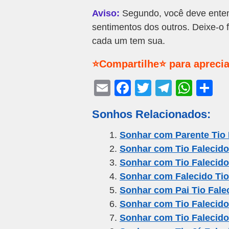
Aviso:
Segundo, você deve enten
sentimentos dos outros. Deixe-o 
cada um tem sua.
⭐Compartilhe⭐ para aprecia
E
F
T
T
W
S
m
a
wi
el
h
h
Sonhos Relacionados:
ail
c
tt
e
at
ar
e
er
gr
s
e
Sonhar com Parente Tio
Sonhar com Tio Falecido
b
a
A
Sonhar com Tio Falecido
o
m
p
Sonhar com Falecido Tio
o
p
Sonhar com Pai Tio Fale
k
Sonhar com Tio Falecid
Sonhar com Tio Falecido