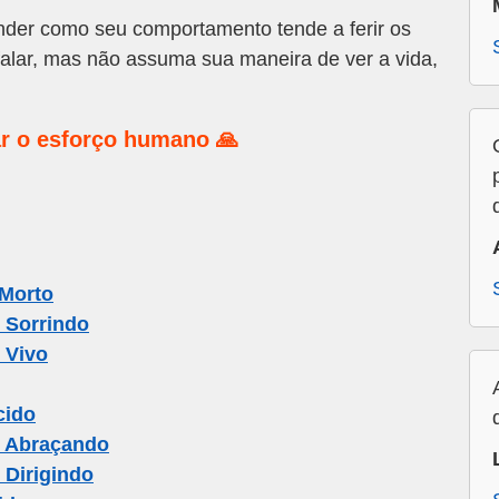
der como seu comportamento tende a ferir os
falar, mas não assuma sua maneira de ver a vida,
r o esforço humano 🙏
 Morto
 Sorrindo
 Vivo
cido
o Abraçando
 Dirigindo