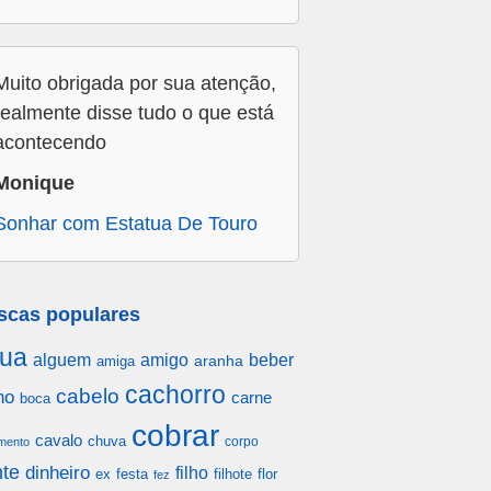
Muito obrigada por sua atenção,
realmente disse tudo o que está
acontecendo
Monique
Sonhar com Estatua De Touro
scas populares
ua
alguem
amigo
beber
aranha
amiga
cachorro
cabelo
ho
carne
boca
cobrar
cavalo
chuva
corpo
mento
te
dinheiro
filho
festa
filhote
flor
ex
fez